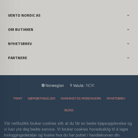
VENTO NORDIC AS
OM BUTIKKEN
NYHETSBREV
PARTNERE
: NOK
Norwegian
Valuta
FRAKT
KJØPSBETINGELSER
SIKKERHET OG PERSONVERN
NYHETSBREV
BLOGG
Vår nettbutikk bruker cookies slik at du får en bedre kjøpsopplevelse og
vi kan yte deg bedre service. Vi bruker cookies hovedsaklig til å lagre
innloggingsdetaljer og huske hva du har puttet i handlekurven din.