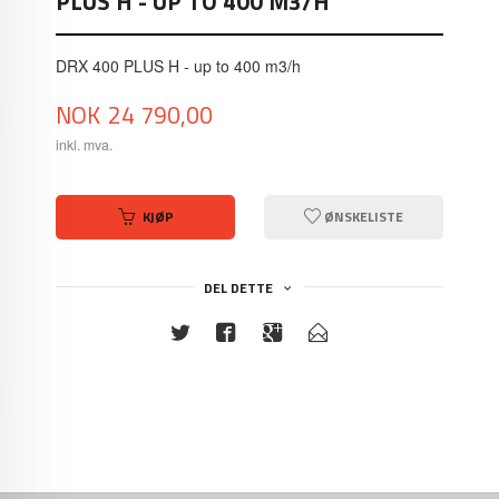
PLUS H - UP TO 400 M3/H
DRX 400 PLUS H - up to 400 m3/h
Pris
NOK
24 790,00
inkl. mva.
KJØP
ØNSKELISTE
DEL DETTE