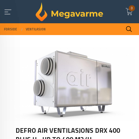
Gå
0
til
innholdet
FORSIDE
VENTILASJON
DEFRO AIR VENTILASJONS DRX 400