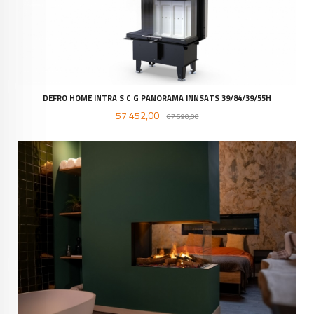
DEFRO HOME INTRA S C G PANORAMA INNSATS 39/84/39/55H
Tilbud
Rabatt
57 452,00
67 590,00