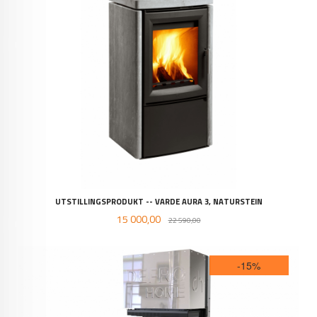
UTSTILLINGSPRODUKT -- VARDE AURA 3, NATURSTEIN
Tilbud
Rabatt
15 000,00
22 590,00
-15%