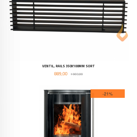
VENTIL, RAILS 350X100MM SORT
Tilbud
Rabatt
889,00
1 903,00
-21%