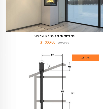
VISIONLINE I33-2 ELEMENTPEIS
Tilbud
Rabatt
31 000,00
38 000,00
-16%