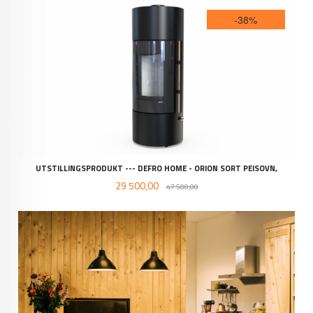
-38%
UTSTILLINGSPRODUKT --- DEFRO HOME - ORION SORT PEISOVN,
Tilbud
Rabatt
29 500,00
47 500,00