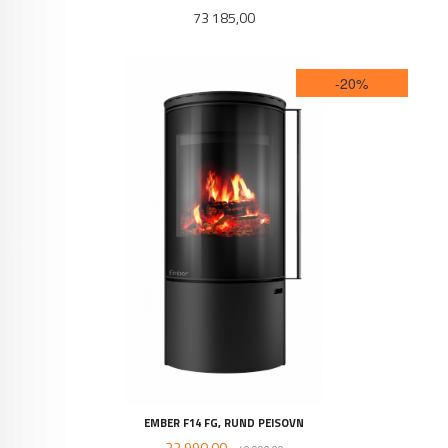
Pris
73 185,00
-20%
EMBER F14 FG, RUND PEISOVN
Tilbud
Rabatt
32 990,00