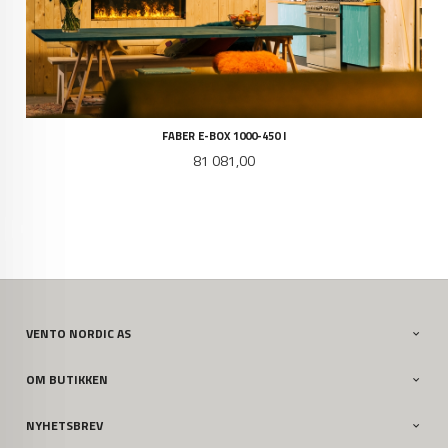
FABER E-BOX 1000-450 I
Pris
81 081,00
VENTO NORDIC AS
OM BUTIKKEN
NYHETSBREV