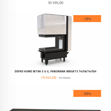
Pris
35 595,00
-15%
DEFRO HOME INTRA S U G, PANORAMA INNSATS 74/56/74/55H
Tilbud
Rabatt
79 645,00
93 700,00
-53%