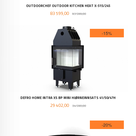
OUTDOORCHEF OUTDOOR KITCHEN HEAT X-515/245
Tilbud
Rabatt
83 599,00
93 599,00
-15%
DEFRO HOME INTRA XS BP MINI HJØRNEINNSATS 41/50/47H
Tilbud
Rabatt
29 402,00
34 590,00
-20%