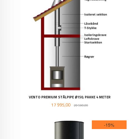
VENTO PREMIUM STÅLPIPE Ø150, PAKKE 4 METER
Tilbud
Rabatt
17 995,00
20 590,00
-15%