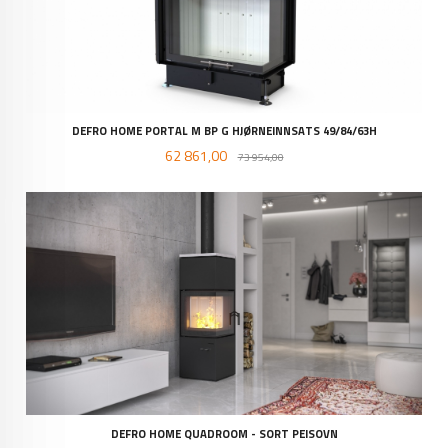
DEFRO HOME PORTAL M BP G HJØRNEINNSATS 49/84/63H
Tilbud
Rabatt
62 861,00
73 954,00
DEFRO HOME QUADROOM - SORT PEISOVN