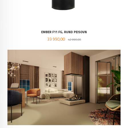
EMBER F11 FG, RUND PEISOVN
Tilbud
Rabatt
33 990,00
42 990,00