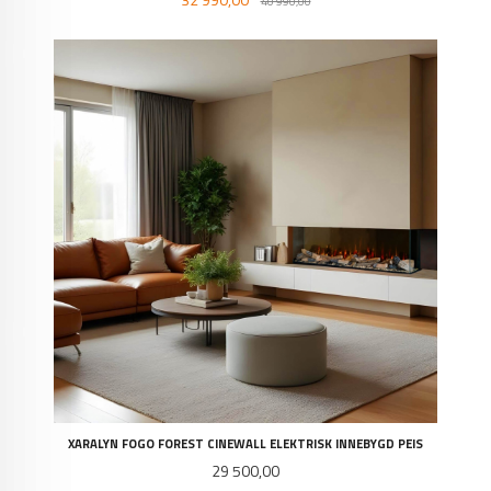
40 990,00
XARALYN FOGO FOREST CINEWALL ELEKTRISK INNEBYGD PEIS
Pris
29 500,00