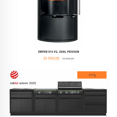
EMPER E14 FG, OVAL PEISOVN
Tilbud
Rabatt
25 990,00
32 990,00
-11%