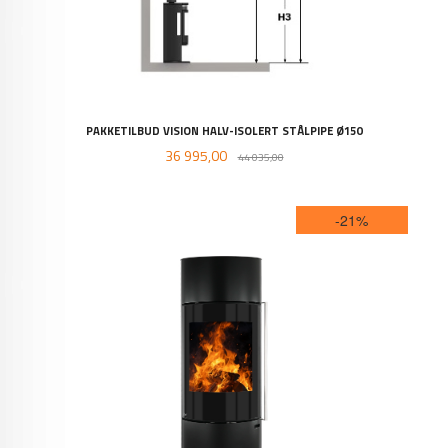
PAKKETILBUD VISION HALV-ISOLERT STÅLPIPE Ø150
Tilbud
Rabatt
36 995,00
44 035,00
-21%