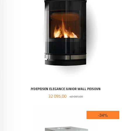
JYDEPEJSEN ELEGANCE JUNIOR WALL PEISOVN
Tilbud
Rabatt
32 095,00
40 095,00
-34%