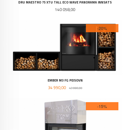
DRU MAESTRO 75 XTU TALL ECO WAVE PANORAMA INNSATS
Pris
140 058,00
-20%
EMBER M3 FG PEISOVN
Tilbud
Rabatt
34 990,00
43 990,00
-15%