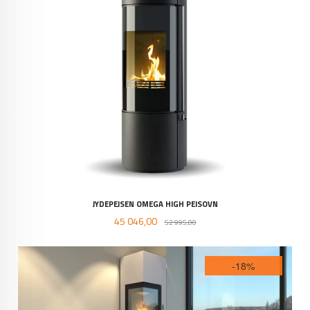
JYDEPEJSEN OMEGA HIGH PEISOVN
Tilbud
Rabatt
45 046,00
52 995,00
-18%