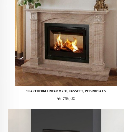
SPARTHERM LINEAR M700, KASSETT, PEISINNSATS
Pris
46 756,00