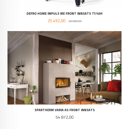
DEFRO HOME IMPULS ME FRONT INNSATS 77/45H
Tilbud
Rabatt
25 492,00
29 990,00
SPARTHERM VARIA AS FRONT INNSATS
Pris
54 872,00