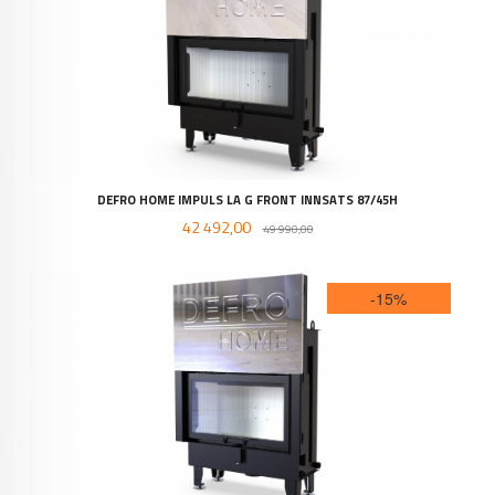
DEFRO HOME IMPULS LA G FRONT INNSATS 87/45H
Tilbud
Rabatt
42 492,00
49 990,00
-15%