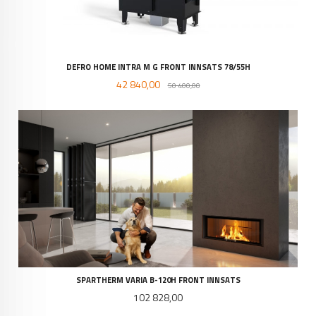
DEFRO HOME INTRA M G FRONT INNSATS 78/55H
Tilbud
Rabatt
42 840,00
50 400,00
SPARTHERM VARIA B-120H FRONT INNSATS
Pris
102 828,00