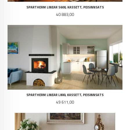
SPARTHERM LINEAR S600, KASSETT, PEISINNSATS
Pris
40 883,00
SPARTHERM LINEAR L800, KASSETT, PEISINNSATS
Pris
49 611,00