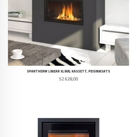
SPARTHERM LINEAR XL900, KASSETT, PEISINNSATS
Pris
52 628,00