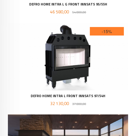
DEFRO HOME INTRA L G FRONT INNSATS 95/55H
Tilbud
Rabatt
46 580,00
54 800,00
-15%
DEFRO HOME INTRA L FRONT INNSATS 97/54H
Tilbud
Rabatt
32 130,00
37 800,00