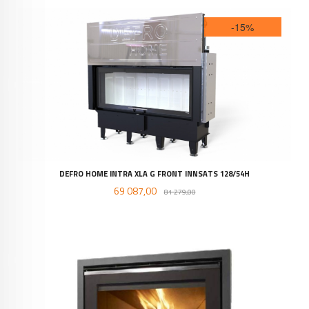
-15%
DEFRO HOME INTRA XLA G FRONT INNSATS 128/54H
Tilbud
Rabatt
69 087,00
81 279,00