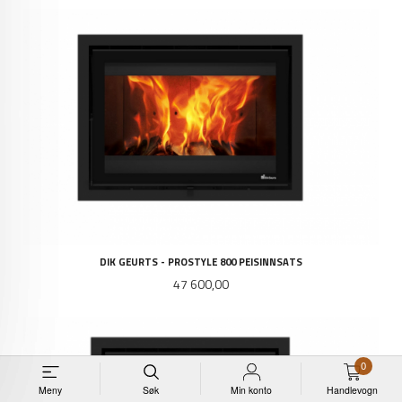
DIK GEURTS - PROSTYLE 800 PEISINNSATS
Pris
47 600,00
0
Meny
Søk
Min konto
Handlevogn