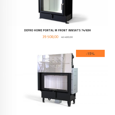
DEFRO HOME PORTAL M FRONT INNSATS 74/63H
Tilbud
Rabatt
39 508,00
46 480,00
-15%