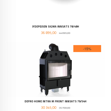
JYDEPEJSEN SIGMA INNSATS 78/48H
Tilbud
Rabatt
36 895,00
44 895,00
-15%
DEFRO HOME INTRA M FRONT INNSATS 79/54H
Tilbud
Rabatt
30 345,00
35 700,00