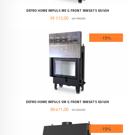
DEFRO HOME IMPULS ME G FRONT INNSATS 63/45H
Tilbud
Rabatt
39 772,00
46 790,00
-15%
DEFRO HOME IMPULS SM G FRONT INNSATS 63/45H
Tilbud
Rabatt
38 471,00
45 260,00
-15%