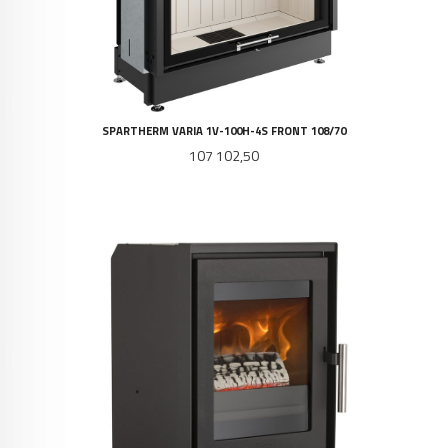
SPARTHERM VARIA 1V-100H-4S FRONT 108/70
Pris
107 102,50