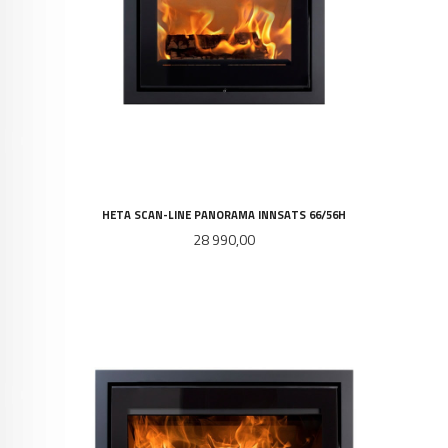
HETA SCAN-LINE PANORAMA INNSATS 66/56H
Pris
28 990,00