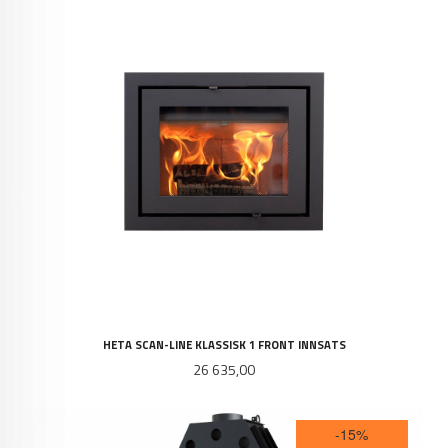
HETA SCAN-LINE KLASSISK 1 FRONT INNSATS
Pris
26 635,00
-15%