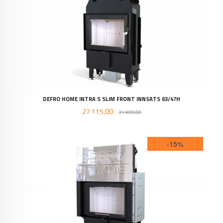
DEFRO HOME INTRA S SLIM FRONT INNSATS 63/47H
Tilbud
Rabatt
27 115,00
31 900,00
-15%