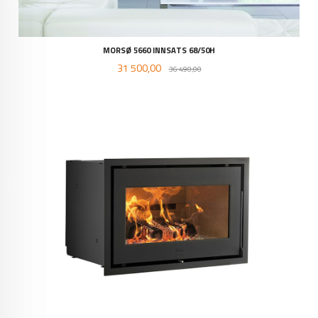
MORSØ 5660 INNSATS 68/50H
Tilbud
Rabatt
31 500,00
36 490,00