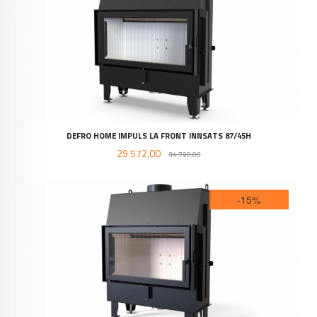
DEFRO HOME IMPULS LA FRONT INNSATS 87/45H
Tilbud
Rabatt
29 572,00
34 790,00
-15%