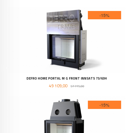
-15%
DEFRO HOME PORTAL M G FRONT INNSATS 73/63H
Tilbud
Rabatt
49 109,00
57 775,00
-15%