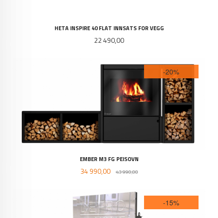
HETA INSPIRE 40 FLAT INNSATS FOR VEGG
Pris
22 490,00
-20%
EMBER M3 FG PEISOVN
Tilbud
Rabatt
34 990,00
43 990,00
-15%