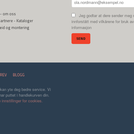
 - om oss
Jeg godtar at dere sender meg 
rtnere - Kataloger
innforstått med vilkårene for bruk av
beid og montering
informasjon
REV
BLOGG
 kan yte deg bedre service. Vi
ar puttet i handlekurven din.
 innstillinger for cookies.