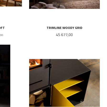
OFT
TRIMLINE WOODY GRID
Rabatt
Pris
45 677,00
,00
LES MER