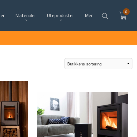
0
per
Materialer
Uteprodukter
Mer