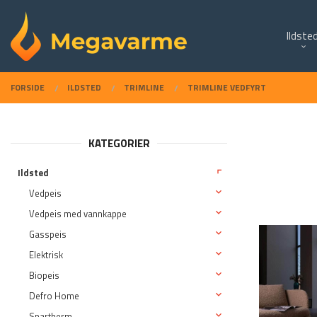
Gå
Lukk
PRODUKTER
til
Ildste
innholdet
FORSIDE
ILDSTED
TRIMLINE
TRIMLINE VEDFYRT
KATEGORIER
Ildsted
Vedpeis
Vedpeis med vannkappe
Gasspeis
Elektrisk
Biopeis
Defro Home
Spartherm