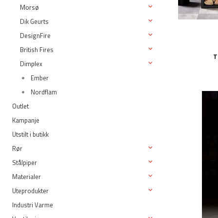
Morsø
Dik Geurts
DesignFire
British Fires
T
Dimplex
Ember
Nordflam
Outlet
Kampanje
Utstilt i butikk
Rør
Stålpiper
Materialer
Uteprodukter
Industri Varme