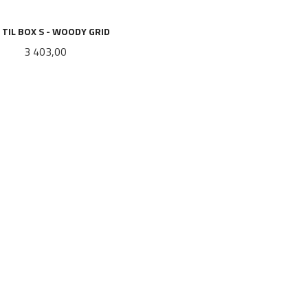
 TIL BOX S - WOODY GRID
Pris
3 403,00
LES MER