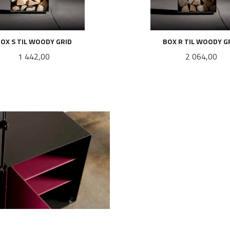
OX S TIL WOODY GRID
BOX R TIL WOODY G
Pris
Pris
1 442,00
2 064,00
KJØP
KJØP