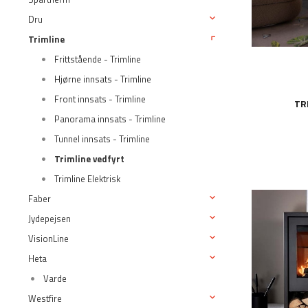
Dru
Trimline
Frittstående - Trimline
Hjørne innsats - Trimline
Front innsats - Trimline
TR
Panorama innsats - Trimline
Tunnel innsats - Trimline
Trimline vedfyrt
Trimline Elektrisk
Faber
Jydepejsen
VisionLine
Heta
Varde
Westfire