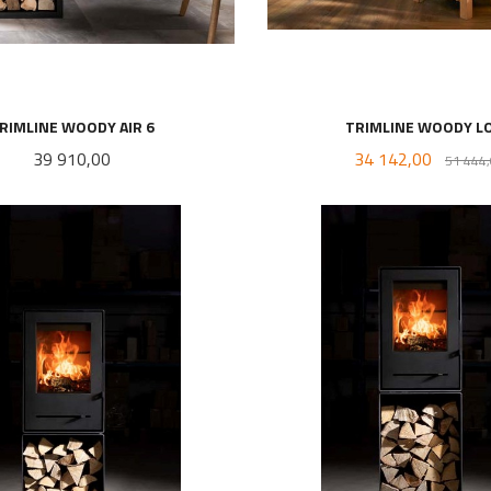
RIMLINE WOODY AIR 6
TRIMLINE WOODY L
Pris
Tilbud
39 910,00
34 142,00
51 444
LES MER
LES MER