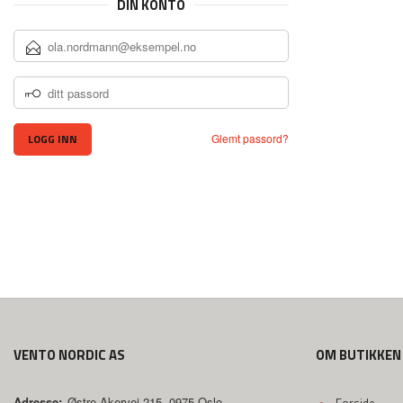
DIN KONTO
E-
POSTADRESSE
DITT
PASSORD
Glemt passord?
VENTO NORDIC AS
OM BUTIKKEN
Adresse:
Østre Akervei 215, 0975 Oslo