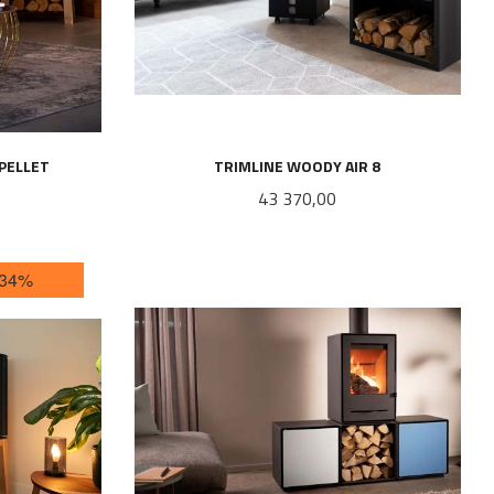
PELLET
TRIMLINE WOODY AIR 8
Pris
43 370,00
LES MER
-34%