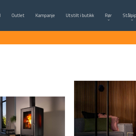
d
Outlet
Kampanje
Utstilt i butikk
Rør
Stålpi