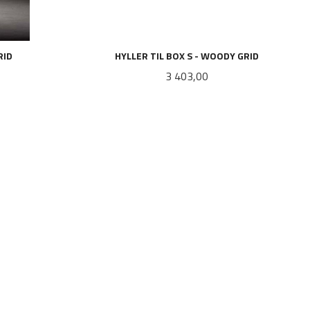
RID
HYLLER TIL BOX S - WOODY GRID
Pris
3 403,00
LES MER