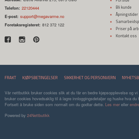
Forside
Bli kunde
Telefon:
22120444
Åpningstider
E-post:
support@megavarme.no
Samarbeidspa
Foretaksregisteret:
812 372 122
Priser på ar
Kontakt oss
FRAKT
KJØPSBETINGELSER
SIKKERHET OG PERSONVERN
NYHETSB
Vår nettbutikk bruker cookies slik at du får en bedre kjøpsopplevelse og vi
bruker cookies hovedsaklig til å lagre innloggingsdetaljer og huske hva du h
Fortsett å bruke siden som normalt om du godtar dette.
Les mer
eller
endre
Powered by
24Nettbutikk