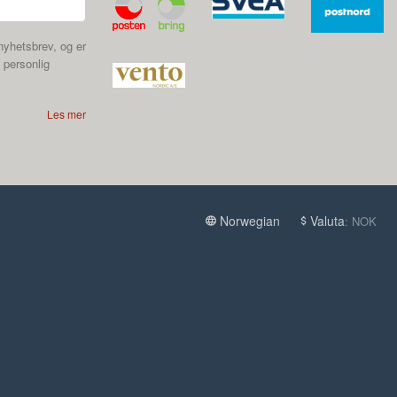
nyhetsbrev, og er
 personlig
Les mer
Norwegian
Valuta
: NOK