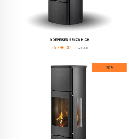
JYDEPEJSEN SENZA HIGH
Tilbud
Rabatt
24 396,00
30 495,00
-20%