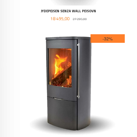
JYDEPEJSEN SENZA WALL PEISOVN
Tilbud
Rabatt
18 495,00
27 295,00
-32%