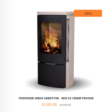
-20%
JYDEPEJSEN SENZA SANDSTEN - MOCCA CREAM PEISOVN
Tilbud
Rabatt
32 095,00
40 095,00