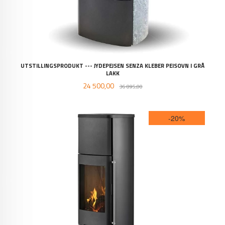
UTSTILLINGSPRODUKT --- JYDEPEJSEN SENZA KLEBER PEISOVN I GRÅ
LAKK
Tilbud
Rabatt
24 500,00
36 895,00
-20%