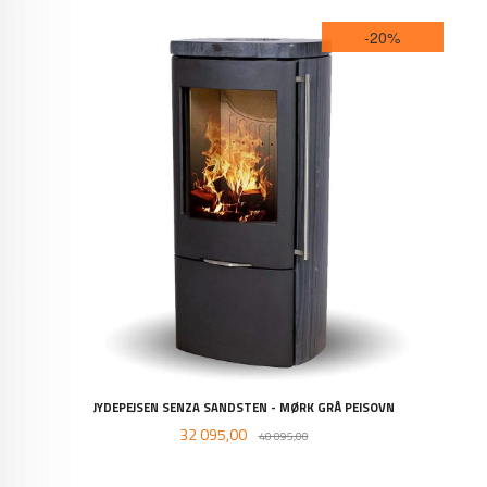
-20%
JYDEPEJSEN SENZA SANDSTEN - MØRK GRÅ PEISOVN
Tilbud
Rabatt
32 095,00
40 095,00