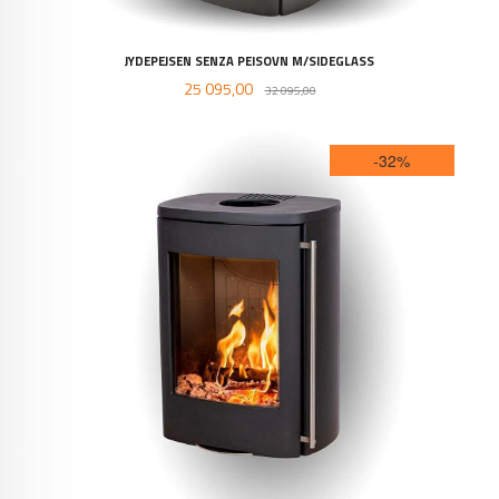
JYDEPEJSEN SENZA PEISOVN M/SIDEGLASS
Tilbud
Rabatt
25 095,00
32 095,00
-32%