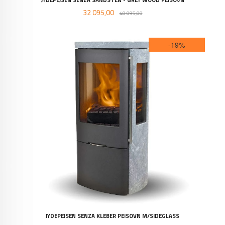
Tilbud
Rabatt
32 095,00
40 095,00
-19%
JYDEPEJSEN SENZA KLEBER PEISOVN M/SIDEGLASS