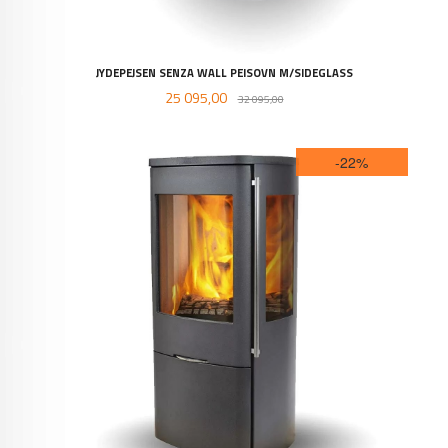
JYDEPEJSEN SENZA WALL PEISOVN M/SIDEGLASS
Tilbud
Rabatt
25 095,00
32 095,00
-22%