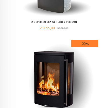
JYDEPEJSEN SENZA KLEBER PEISOVN
Tilbud
Rabatt
29 895,00
36 895,00
-22%