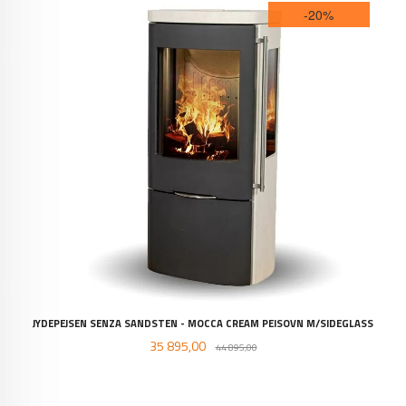
-20%
JYDEPEJSEN SENZA SANDSTEN - MOCCA CREAM PEISOVN M/SIDEGLASS
Tilbud
Rabatt
35 895,00
44 895,00