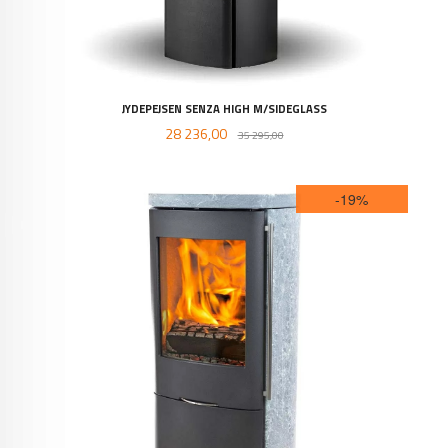
JYDEPEJSEN SENZA HIGH M/SIDEGLASS
Tilbud
Rabatt
28 236,00
35 295,00
-19%