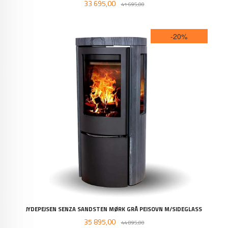
Tilbud
Rabatt
33 695,00
41 695,00
-20%
JYDEPEJSEN SENZA SANDSTEN MØRK GRÅ PEISOVN M/SIDEGLASS
Tilbud
Rabatt
35 895,00
44 895,00