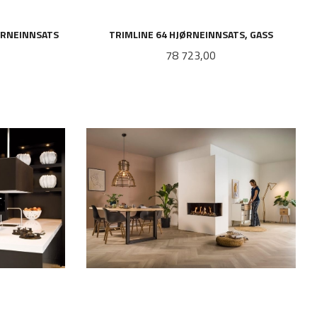
ØRNEINNSATS
TRIMLINE 64 HJØRNEINNSATS, GASS
Pris
78 723,00
LES MER