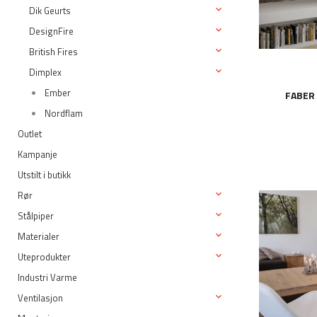
Dik Geurts
DesignFire
British Fires
Dimplex
Ember
FABER 
Nordflam
Outlet
Kampanje
Utstilt i butikk
Rør
Stålpiper
Materialer
Uteprodukter
Industri Varme
Ventilasjon