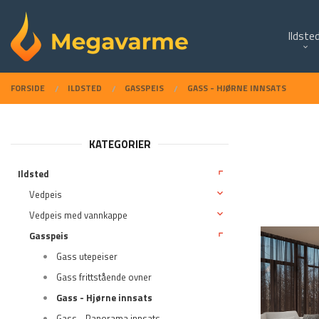
Gå
Lukk
PRODUKTER
til
Ildste
innholdet
FORSIDE
ILDSTED
GASSPEIS
GASS - HJØRNE INNSATS
KATEGORIER
Ildsted
Vedpeis
Vedpeis med vannkappe
Gasspeis
Gass utepeiser
Gass frittstående ovner
Gass - Hjørne innsats
Gass - Panorama innsats