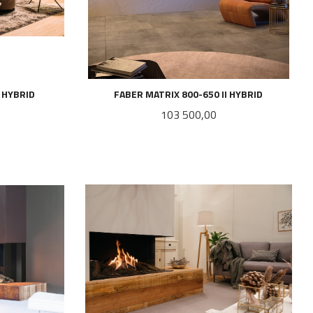
I HYBRID
FABER MATRIX 800-650 II HYBRID
Pris
103 500,00
LES MER