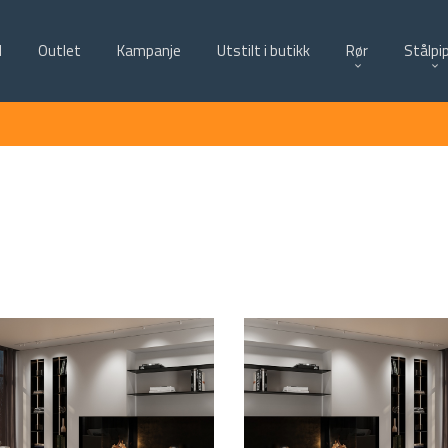
d
Outlet
Kampanje
Utstilt i butikk
Rør
Stålpi