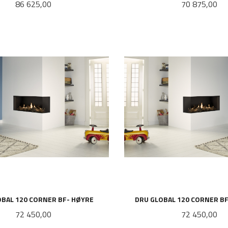
Pris
Pris
86 625,00
70 875,00
LES MER
LES MER
OBAL 120 CORNER BF- HØYRE
DRU GLOBAL 120 CORNER B
Pris
Pris
72 450,00
72 450,00