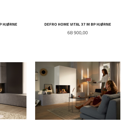
BP HJØRNE
DEFRO HOME VITAL 37 M BP HJØRNE
Pris
68 900,00
LES MER