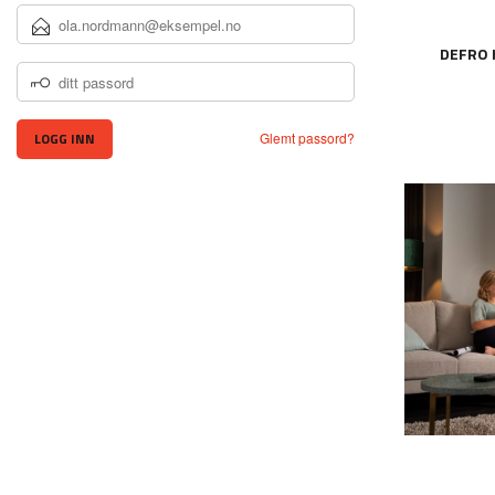
E-
POSTADRESSE
DEFRO 
DITT
PASSORD
Glemt passord?