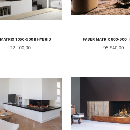
MATRIX 1050-500 II HYBRID
FABER MATRIX 800-500 I
Pris
Pris
122 100,00
95 840,00
LES MER
LES MER