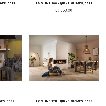
ATS, GASS
TRIMLINE 100 HJØRNEINNSATS, GASS
Pris
67 063,00
LES MER
ATS, GASS
TRIMLINE 120 HJØRNEINNSATS, GASS