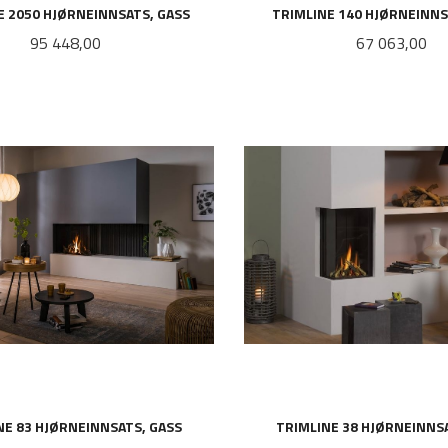
E 2050 HJØRNEINNSATS, GASS
TRIMLINE 140 HJØRNEINNS
Pris
Pris
95 448,00
67 063,00
LES MER
LES MER
NE 83 HJØRNEINNSATS, GASS
TRIMLINE 38 HJØRNEINNS