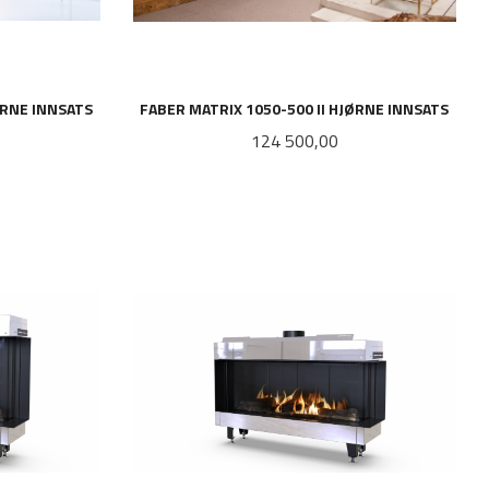
ØRNE INNSATS
FABER MATRIX 1050-500 II HJØRNE INNSATS
Pris
124 500,00
LES MER