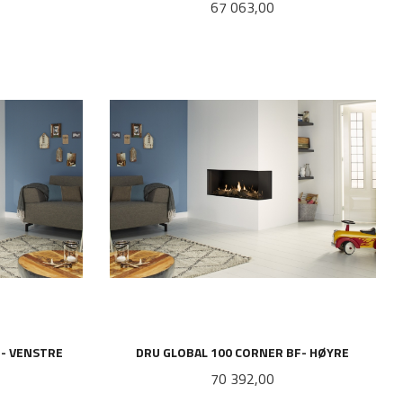
Pris
67 063,00
LES MER
F- VENSTRE
DRU GLOBAL 100 CORNER BF- HØYRE
Pris
70 392,00