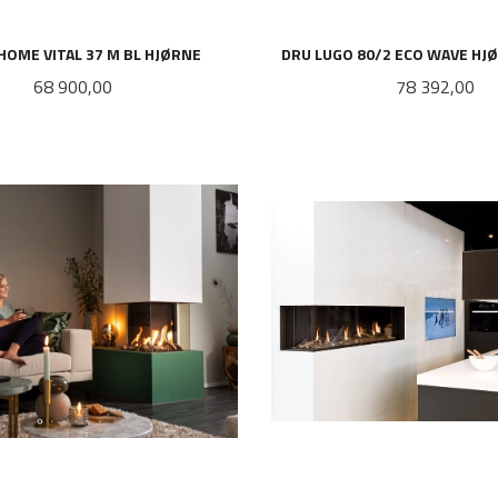
HOME VITAL 37 M BL HJØRNE
DRU LUGO 80/2 ECO WAVE HJ
Pris
Pris
68 900,00
78 392,00
LES MER
LES MER