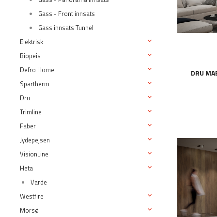
Gass - Front innsats
Gass innsats Tunnel
Elektrisk
Biopeis
Defro Home
DRU MAE
Spartherm
Dru
Trimline
Faber
Jydepejsen
VisionLine
Heta
Varde
Westfire
Morsø