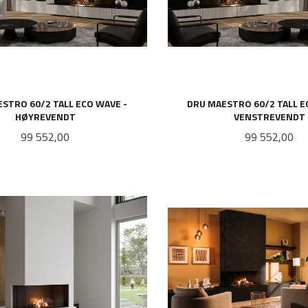
STRO 60/2 TALL ECO WAVE -
DRU MAESTRO 60/2 TALL E
HØYREVENDT
VENSTREVENDT
Pris
Pris
99 552,00
99 552,00
LES MER
LES MER