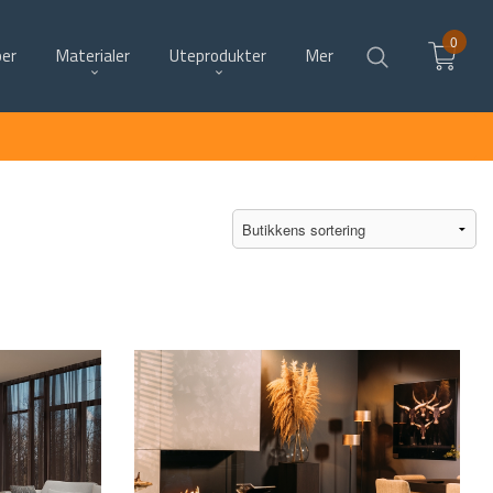
0
per
Materialer
Uteprodukter
Mer