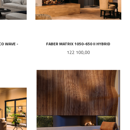
CO WAVE -
FABER MATRIX 1050-650 II HYBRID
Pris
122 100,00
LES MER