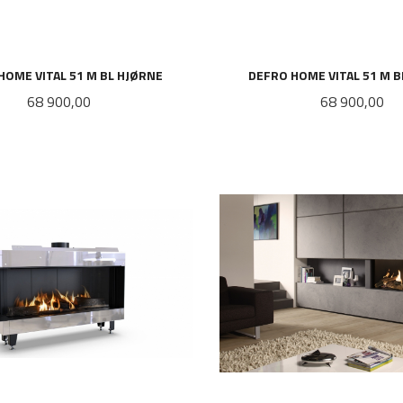
HOME VITAL 51 M BL HJØRNE
DEFRO HOME VITAL 51 M 
Pris
Pris
68 900,00
68 900,00
LES MER
LES MER