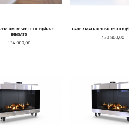
REMIUM RESPECT OC HJØRNE
FABER MATRIX 1050-650 II HJ
INNSATS
Pris
130 800,00
Pris
134 000,00
LES MER
LES MER