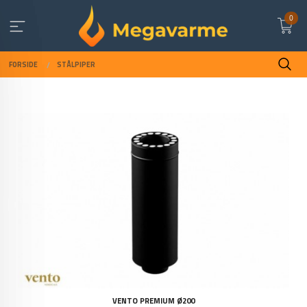
Gå
0
til
innholdet
FORSIDE
STÅLPIPER
VENTO PREMIUM Ø200