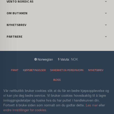
VENTO NORDIC AS
OM BUTIKKEN
NYHETSBREV
PARTNERE
: NOK
Norwegian
Valuta
FRAKT
KJØPSBETINGELSER
SIKKERHET OG PERSONVERN
NYHETSBREV
BLOGG
Vår nettbutikk bruker cookies slik at du får en bedre kjøpsopplevelse og
vi kan yte deg bedre service. Vi bruker cookies hovedsaklig til å lagre
innloggingsdetaljer og huske hva du har puttet i handlekurven din.
Fortsett å bruke siden som normalt om du godtar dette.
Les mer
eller
endre innstillinger for cookies.