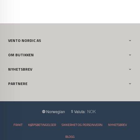
VENTO NORDIC AS
OM BUTIKKEN
NYHETSBREV
PARTNERE
: NOK
Norwegian
Valuta
FRAKT
KJØPSBETINGELSER
SIKKERHET OG PERSONVERN
NYHETSBREV
BLOGG