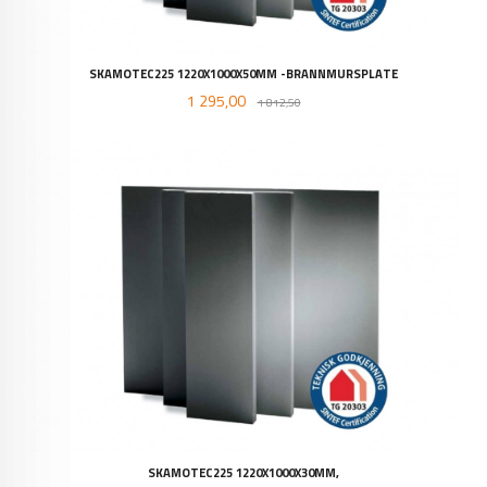
SKAMOTEC225 1220X1000X50MM -BRANNMURSPLATE
Tilbud
Rabatt
1 295,00
1 812,50
SKAMOTEC225 1220X1000X30MM,