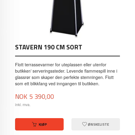
STAVERN 190 CM SORT
Flott terrassevarmer for uteplassen eller utenfor
butikker/ serveringssteder. Levende flammespill inne i
glassrør som skaper den perfekte stemningen. Flott
som ett blikkfang ved inngangen til butikken.
Pris
NOK
5 390,00
inkl. mva.
KJØP
ØNSKELISTE