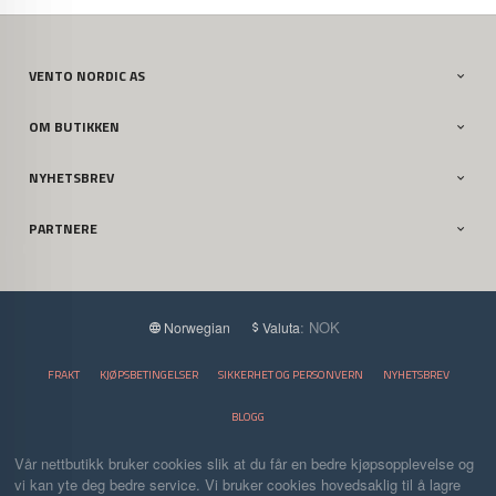
VENTO NORDIC AS
OM BUTIKKEN
NYHETSBREV
PARTNERE
: NOK
Norwegian
Valuta
FRAKT
KJØPSBETINGELSER
SIKKERHET OG PERSONVERN
NYHETSBREV
BLOGG
Vår nettbutikk bruker cookies slik at du får en bedre kjøpsopplevelse og
vi kan yte deg bedre service. Vi bruker cookies hovedsaklig til å lagre