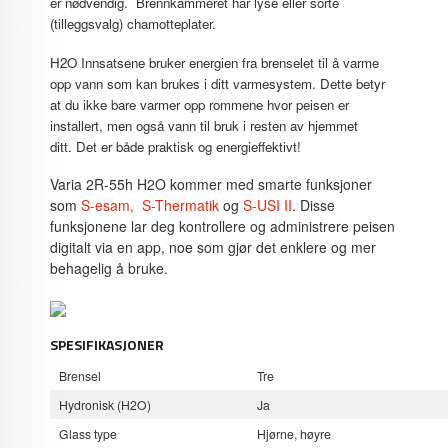
er nødvendig. Brennkammeret har lyse eller sorte
(tilleggsvalg) chamotteplater.
H2O Innsatsene bruker energien fra brenselet til å varme
opp vann som kan brukes i ditt varmesystem. Dette betyr
at du ikke bare varmer opp rommene hvor peisen er
installert, men også vann til bruk i resten av hjemmet
ditt. Det er både praktisk og energieffektivt!
Varia 2R-55h H2O kommer med smarte funksjoner
som
S-esam,
S-Thermatik
og
S-USI II
. Disse
funksjonene lar deg kontrollere og administrere peisen
digitalt via en app, noe som gjør det enklere og mer
behagelig å bruke.
SPESIFIKASJONER
Brensel
Tre
Hydronisk (H2O)
Ja
Glass type
Hjørne, høyre