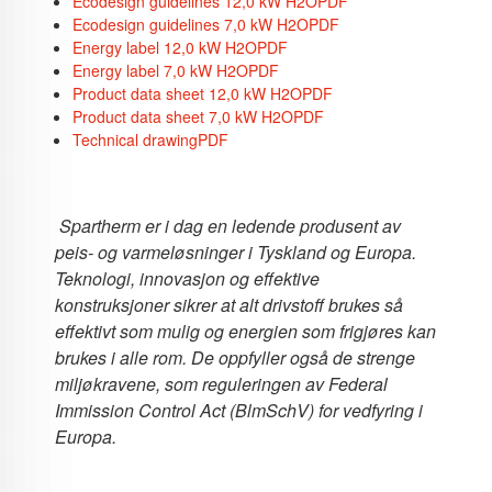
Ecodesign guidelines 12,0 kW H2O
PDF
Ecodesign guidelines 7,0 kW H2O
PDF
Energy label 12,0 kW H2O
PDF
Energy label 7,0 kW H2O
PDF
Product data sheet 12,0 kW H2O
PDF
Product data sheet 7,0 kW H2O
PDF
Technical drawing
PDF
Spartherm er i dag en ledende produsent av
peis- og varmeløsninger i Tyskland og Europa.
Teknologi, innovasjon og effektive
konstruksjoner sikrer at alt drivstoff brukes så
effektivt som mulig og energien som frigjøres kan
brukes i alle rom. De oppfyller også de strenge
miljøkravene, som reguleringen av Federal
Immission Control Act (BlmSchV) for vedfyring i
Europa.