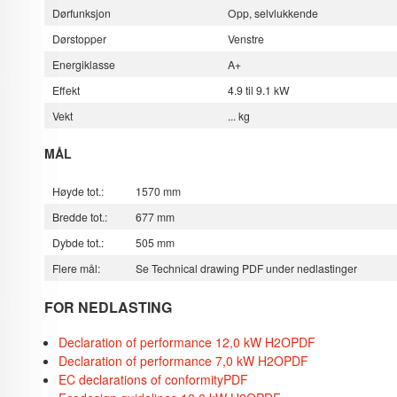
Dørfunksjon
Opp, selvlukkende
Dørstopper
Venstre
Energiklasse
A+
Effekt
4.9 til 9.1 kW
Vekt
... kg
MÅL
Høyde tot.:
1570 mm
Bredde tot.:
677 mm
Dybde tot.:
505 mm
Flere mål:
Se Technical drawing PDF under nedlastinger
FOR NEDLASTING
Declaration of performance 12,0 kW H2O
PDF
Declaration of performance 7,0 kW H2O
PDF
EC declarations of conformity
PDF