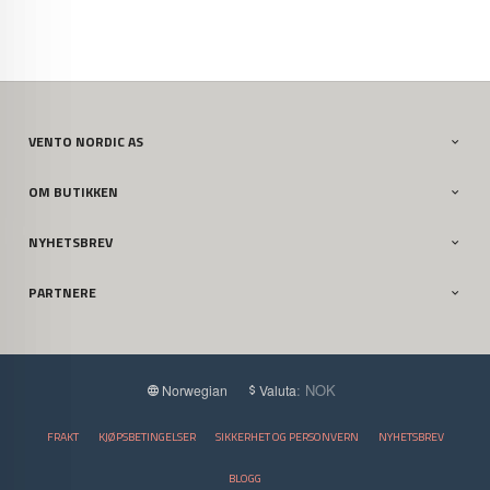
VENTO NORDIC AS
OM BUTIKKEN
NYHETSBREV
PARTNERE
: NOK
Norwegian
Valuta
FRAKT
KJØPSBETINGELSER
SIKKERHET OG PERSONVERN
NYHETSBREV
BLOGG