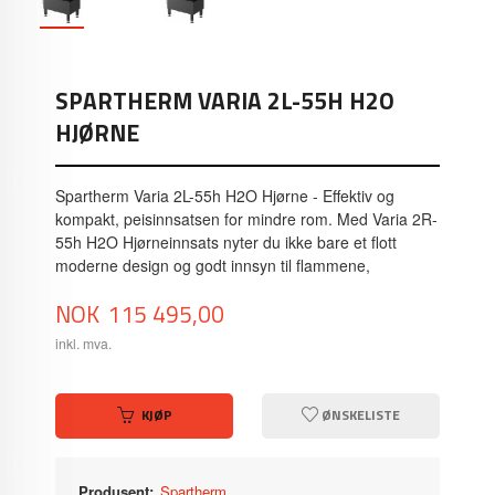
SPARTHERM VARIA 2L-55H H2O
HJØRNE
Spartherm Varia 2L-55h H2O Hjørne - Effektiv og
kompakt, peisinnsatsen for mindre rom. Med Varia 2R-
55h H2O Hjørneinnsats nyter du ikke bare et flott
moderne design og godt innsyn til flammene,
Pris
NOK
115 495,00
inkl. mva.
KJØP
ØNSKELISTE
Produsent:
Spartherm