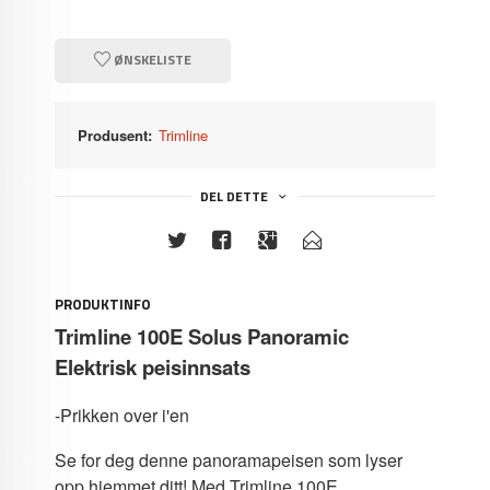
ØNSKELISTE
Produsent:
Trimline
DEL DETTE
PRODUKTINFO
Trimline 100E Solus Panoramic
Elektrisk peisinnsats
-Prikken over i'en
Se for deg denne panoramapeisen som lyser
opp hjemmet ditt! Med Trimline 100E