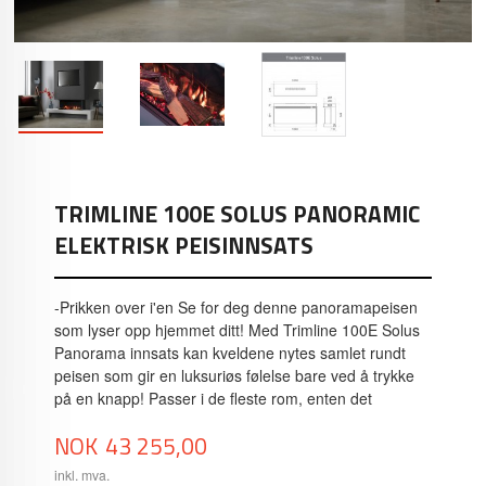
TRIMLINE 100E SOLUS PANORAMIC
ELEKTRISK PEISINNSATS
-Prikken over i'en Se for deg denne panoramapeisen
som lyser opp hjemmet ditt! Med Trimline 100E Solus
Panorama innsats kan kveldene nytes samlet rundt
peisen som gir en luksuriøs følelse bare ved å trykke
på en knapp! Passer i de fleste rom, enten det
Pris
NOK
43 255,00
inkl. mva.