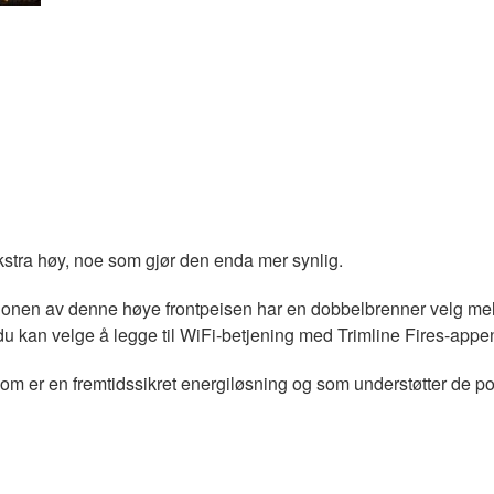
ekstra høy, noe som gjør den enda mer synlig.
jonen av denne høye frontpeisen har en dobbelbrenner velg mel
 du kan velge å legge til WiFi-betjening med Trimline Fires-a
 som er en fremtidssikret energiløsning og som understøtter de po