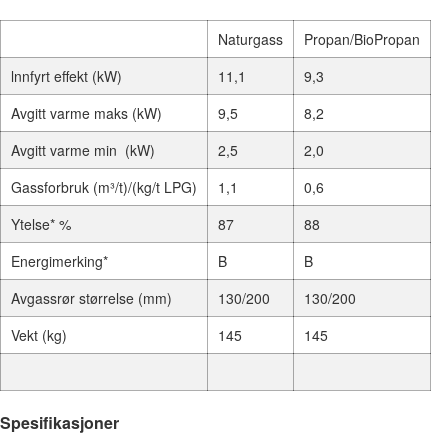
Naturgass
Propan/BioPropan
lnnfyrt effekt (kW)
11,1
9,3
Avgitt varme maks (kW)
9,5
8,2
Avgitt varme min (kW)
2,5
2,0
Gassforbruk (m³/t)/(kg/t LPG)
1,1
0,6
Ytelse* %
87
88
Energimerking*
B
B
Avgassrør størrelse (mm)
130/200
130/200
Vekt (kg)
145
145
Spesifikasjoner