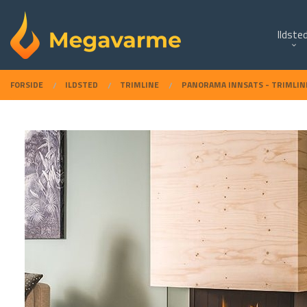
Gå
Lukk
PRODUKTER
til
Ildste
innholdet
FORSIDE
ILDSTED
TRIMLINE
PANORAMA INNSATS - TRIMLIN