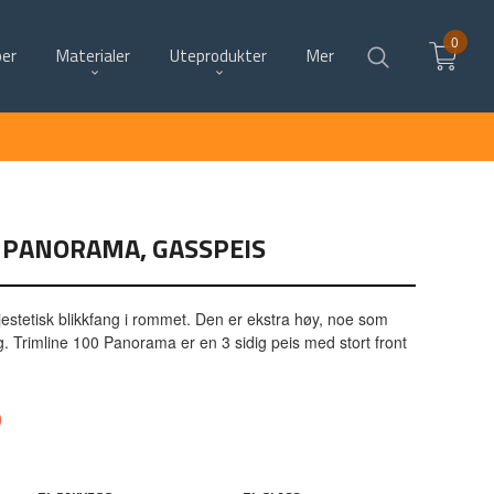
0
per
Materialer
Uteprodukter
Mer
 PANORAMA, GASSPEIS
jestetisk blikkfang i rommet. Den er ekstra høy, noe som
. Trimline 100 Panorama er en 3 sidig peis med stort front
0