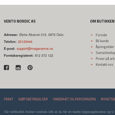
VENTO NORDIC AS
OM BUTIKKEN
Adresse:
Østre Akervei 215, 0975 Oslo
Forside
Bli kunde
Telefon:
22120444
Åpningstider
E-post:
support@megavarme.no
Samarbeidspa
Foretaksregisteret:
812 372 122
Priser på ar
Kontakt oss
FRAKT
KJØPSBETINGELSER
SIKKERHET OG PERSONVERN
NYHETSB
Vår nettbutikk bruker cookies slik at du får en bedre kjøpsopplevelse og vi