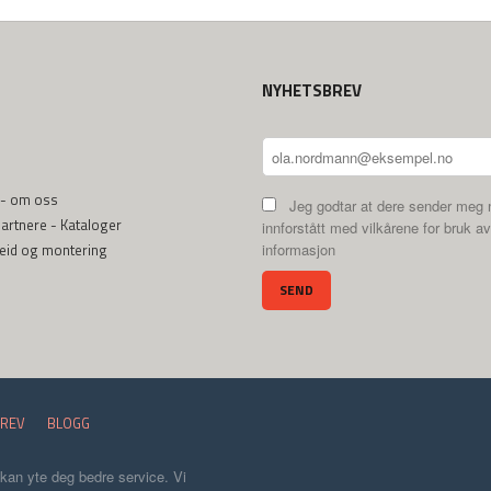
NYHETSBREV
 - om oss
Jeg godtar at dere sender meg 
rtnere - Kataloger
innforstått med vilkårene for bruk av
beid og montering
informasjon
REV
BLOGG
 kan yte deg bedre service. Vi