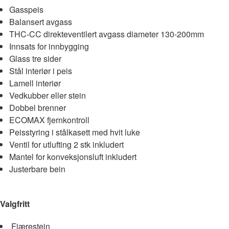
Gasspeis
Balansert avgass
THC-CC direkteventilert avgass diameter 130-200mm
Innsats for innbygging
Glass tre sider
Stål interiør i peis
Lamell interiør
Vedkubber eller stein
Dobbel brenner
ECOMAX fjernkontroll
Peisstyring i stålkasett med hvit luke
Ventil for utlufting 2 stk inkludert
Mantel for konveksjonsluft inkludert
Justerbare bein
Valgfritt
Fjærestein