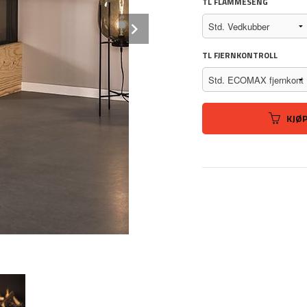
TL FLAMMESENG
Next
TL FJERNKONTROLL
KJØ