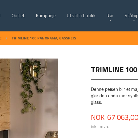
d
Outlet
Kampanje
Utstilt i butikk
Rør
Stålpi
E
TRIMLINE 100 PANORAMA, GASSPEIS
TRIMLINE 100
Denne peisen blir et ma
gjør den enda mer synlig
glass.
Pris
NOK
67 063,0
inkl. mva.