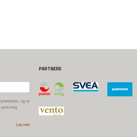
PARTNERE
nyhetsbrev, og er
 personlig
Les mer