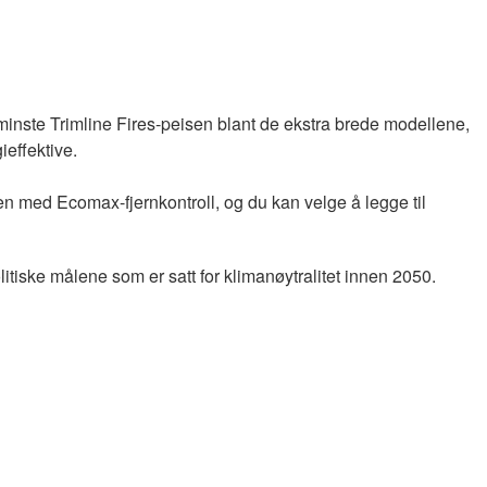
 minste Trimline Fires-peisen blant de ekstra brede modellene,
ieffektive.
den med Ecomax-fjernkontroll, og du kan velge å legge til
litiske målene som er satt for klimanøytralitet innen 2050.