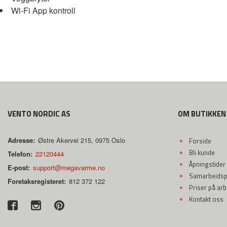
Wi-Fi App kontroll
VENTO NORDIC AS
OM BUTIKKEN
Adresse:
Østre Akervei 215, 0975 Oslo
Forside
Bli kunde
Telefon:
22120444
Åpningstider
E-post:
support@megavarme.no
Samarbeidspa
Foretaksregisteret:
812 372 122
Priser på ar
Kontakt oss