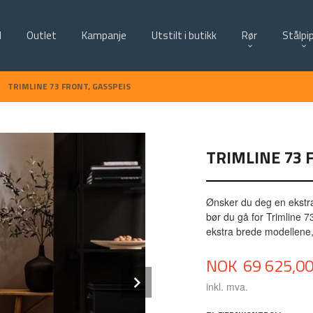
d
Outlet
Kampanje
Utstilt i butikk
Rør
Stålpi
TRIMLINE 73 FRONT, GASSPEIS
TRIMLINE 73 
Ønsker du deg en ekstra 
bør du gå for Trimline 7
ekstra brede modellene, 
Pris
NOK
69 625,0
Next
inkl. mva.