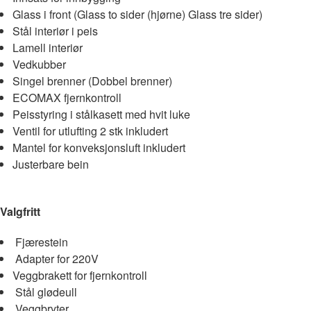
Glass i front (Glass to sider (hjørne) Glass tre sider)
Stål interiør i peis
Lamell interiør
Vedkubber
Singel brenner (Dobbel brenner)
ECOMAX fjernkontroll
Peisstyring i stålkasett med hvit luke
Ventil for utlufting 2 stk inkludert
Mantel for konveksjonsluft inkludert
Justerbare bein
Valgfritt
Fjærestein
Adapter for 220V
Veggbrakett for fjernkontroll
Stål glødeull
Veggbryter