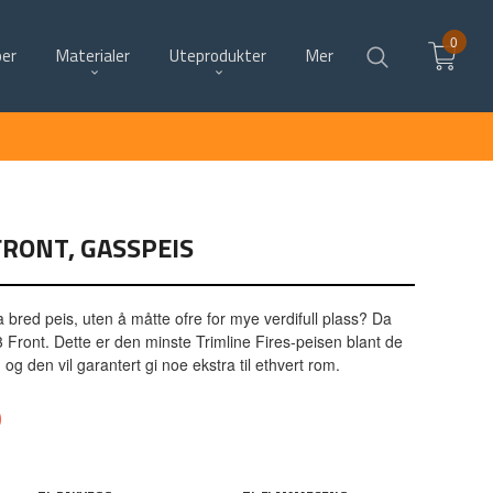
0
per
Materialer
Uteprodukter
Mer
FRONT, GASSPEIS
bred peis, uten å måtte ofre for mye verdifull plass? Da
3 Front. Dette er den minste Trimline Fires-peisen blant de
og den vil garantert gi noe ekstra til ethvert rom.
0