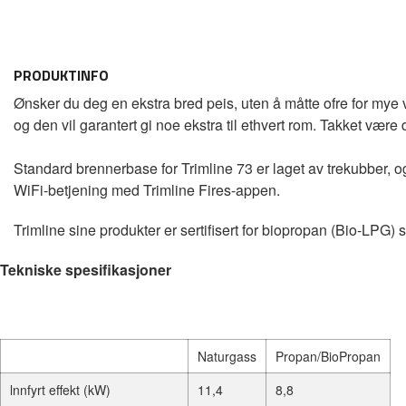
PRODUKTINFO
Ønsker du deg en ekstra bred peis, uten å måtte ofre for mye 
og den vil garantert gi noe ekstra til ethvert rom. Takket væ
Standard brennerbase for Trimline 73 er laget av trekubber, og
WiFi-betjening med Trimline Fires-appen.
Trimline sine produkter er sertifisert for biopropan (Bio-LPG)
Tekniske spesifikasjoner
Naturgass
Propan/BioPropan
lnnfyrt effekt (kW)
11,4
8,8