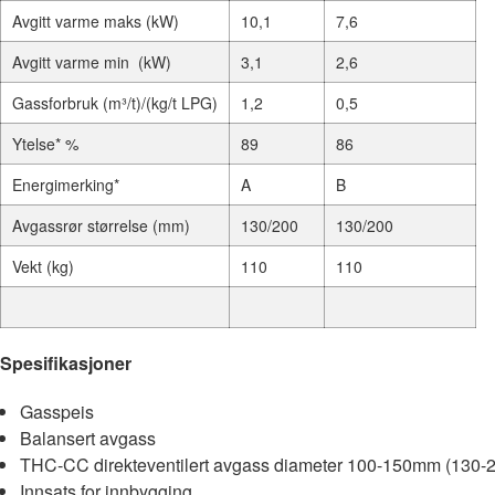
Avgitt varme maks (kW)
10,1
7,6
Avgitt varme min (kW)
3,1
2,6
Gassforbruk (m³/t)/(kg/t LPG)
1,2
0,5
Ytelse* %
89
86
Energimerking*
A
B
Avgassrør størrelse (mm)
130/200
130/200
Vekt (kg)
110
110
Spesifikasjoner
Gasspeis
Balansert avgass
THC-CC direkteventilert avgass diameter 100-150mm (130
Innsats for innbygging