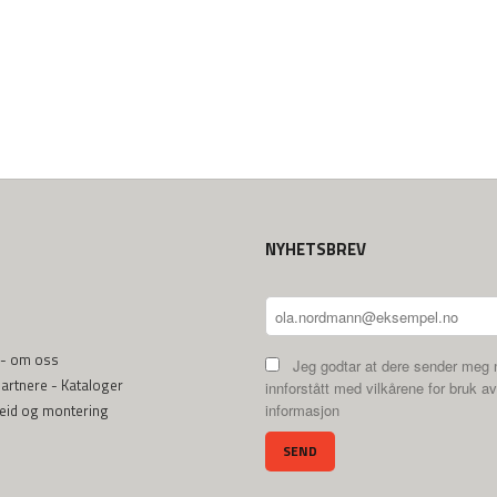
NYHETSBREV
 - om oss
Jeg godtar at dere sender meg 
rtnere - Kataloger
innforstått med vilkårene for bruk av
beid og montering
informasjon