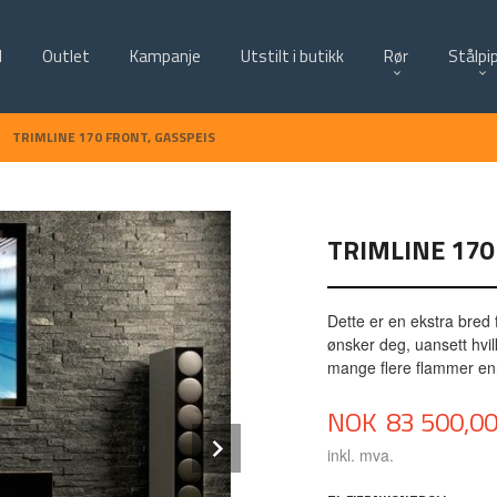
d
Outlet
Kampanje
Utstilt i butikk
Rør
Stålpi
TRIMLINE 170 FRONT, GASSPEIS
TRIMLINE 170
Dette er en ekstra bre
ønsker deg, uansett hvi
mange flere flammer enn
Pris
NOK
83 500,0
Next
inkl. mva.