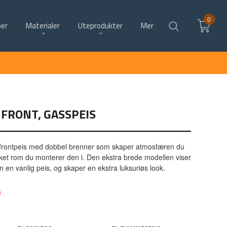
0
per
Materialer
Uteprodukter
Mer
 FRONT, GASSPEIS
d frontpeis med dobbel brenner som skaper atmosfæren du
lket rom du monterer den i. Den ekstra brede modellen viser
 en vanlig peis, og skaper en ekstra luksuriøs look.
0