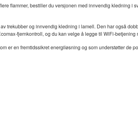
flere flammer, bestiller du versjonen med innvendig kledning i sva
av trekubber og innvendig kledning i lamell. Den har også dobb
Ecomax-fjernkontroll, og du kan velge å legge til WiFi-betjenin
 som er en fremtidssikret energiløsning og som understøtter de po