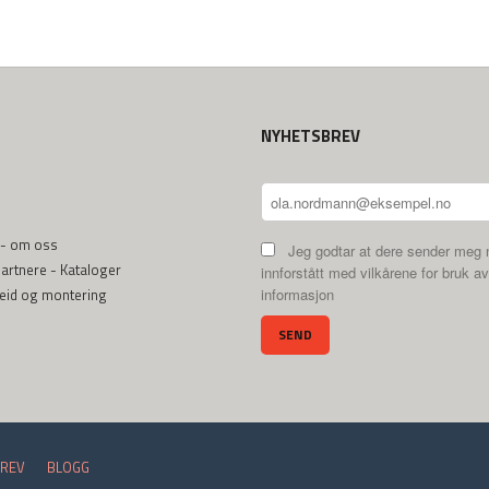
NYHETSBREV
 - om oss
Jeg godtar at dere sender meg 
rtnere - Kataloger
innforstått med vilkårene for bruk av
beid og montering
informasjon
REV
BLOGG