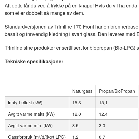
Alt dette får du ved å trykke på en knapp! Hvis du vil ha enda 
som et er dobbelt så mange av dem.
Standardversjonen av Trimline 170 Front har en brennerbase 
basalt og innvendig kledning i svart glass. Den leveres med 
Trimline sine produkter er sertifisert for biopropan (Bio-LPG)
Tekniske spesifikasjoner
Naturgass
Propan/BioPropan
lnnfyrt effekt (kW)
15,3
15,1
Avgitt varme maks (kW)
12,0
12,4
Avgitt varme min (kW)
3.5
3.0
Gassforbruk (m³/t)/(kg/t LPG)
1,2
0,7