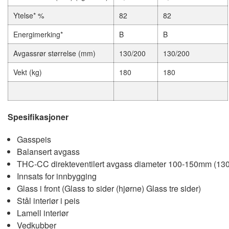
Ytelse* %
82
82
Energimerking*
B
B
Avgassrør størrelse (mm)
130/200
130/200
Vekt (kg)
180
180
Spesifikasjoner
Gasspeis
Balansert avgass
THC-CC direkteventilert avgass diameter 100-150mm (1
Innsats for innbygging
Glass i front (Glass to sider (hjørne) Glass tre sider)
Stål interiør i peis
Lamell interiør
Vedkubber