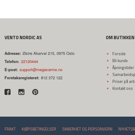
VENTO NORDIC AS
OM BUTIKKEN
Adresse:
Østre Akervei 215, 0975 Oslo
Forside
Bli kunde
Telefon:
22120444
Åpningstider
E-post:
support@megavarme.no
Samarbeidspa
Foretaksregisteret:
812 372 122
Priser på ar
Kontakt oss
FRAKT
KJØPSBETINGELSER
SIKKERHET OG PERSONVERN
NYHETSB