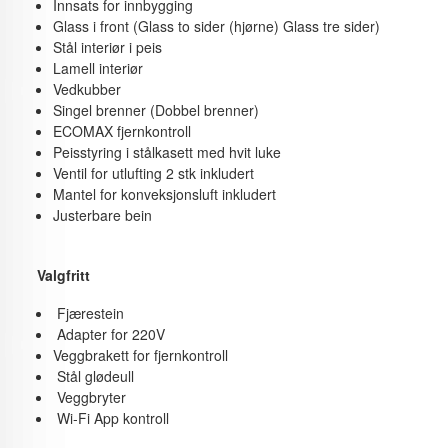
Innsats for innbygging
Glass i front (Glass to sider (hjørne) Glass tre sider)
Stål interiør i peis
Lamell interiør
Vedkubber
Singel brenner (Dobbel brenner)
ECOMAX fjernkontroll
Peisstyring i stålkasett med hvit luke
Ventil for utlufting 2 stk inkludert
Mantel for konveksjonsluft inkludert
Justerbare bein
Valgfritt
Fjærestein
Adapter for 220V
Veggbrakett for fjernkontroll
Stål glødeull
Veggbryter
Wi-Fi App kontroll