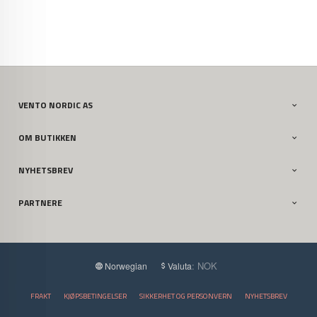
VENTO NORDIC AS
OM BUTIKKEN
NYHETSBREV
PARTNERE
: NOK
Norwegian
Valuta
FRAKT
KJØPSBETINGELSER
SIKKERHET OG PERSONVERN
NYHETSBREV