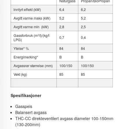
Naturgass
Propan/BioPropan
lnnfyrt effekt (kW)
6,4
6,2
Avgitt varme maks (kW)
5,2
5,2
Avgitt varme min (kW)
2,8
2,5
Gassforbruk (m³/t)/(kg/t
0,7
0,4
LPG)
Ytelse* %
84
84
Energimerking*
B
B
Avgassrør størrelse (mm)
100/150
100/150
Vekt (kg)
85
85
Spesifikasjoner
Gasspeis
Balansert avgass
THC-CC direkteventilert avgass diameter 100-150mm
(130-200mm)