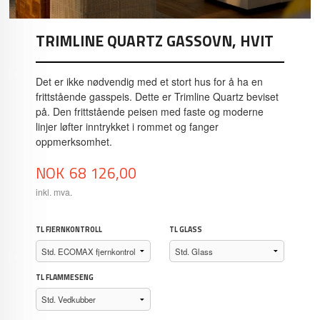
TRIMLINE QUARTZ GASSOVN, HVIT
Det er ikke nødvendig med et stort hus for å ha en
frittstående gasspeis. Dette er Trimline Quartz beviset
på. Den frittstående peisen med faste og moderne
linjer løfter inntrykket i rommet og fanger
oppmerksomhet.
Pris
NOK
68 126,00
inkl. mva.
TL FJERNKONTROLL
TL GLASS
TL FLAMMESENG