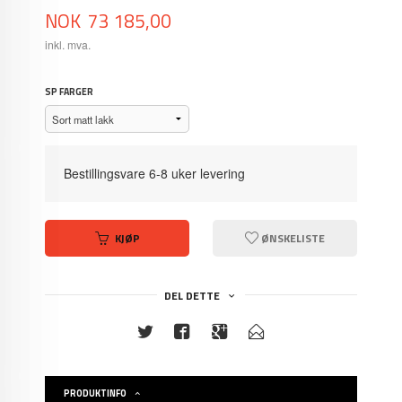
Pris
NOK
73 185,00
inkl. mva.
SP FARGER
Bestillingsvare 6-8 uker levering
KJØP
ØNSKELISTE
DEL DETTE
PRODUKTINFO