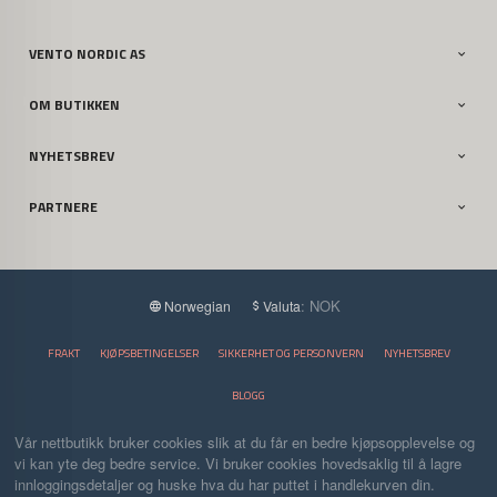
VENTO NORDIC AS
OM BUTIKKEN
NYHETSBREV
PARTNERE
: NOK
Norwegian
Valuta
FRAKT
KJØPSBETINGELSER
SIKKERHET OG PERSONVERN
NYHETSBREV
BLOGG
Vår nettbutikk bruker cookies slik at du får en bedre kjøpsopplevelse og
vi kan yte deg bedre service. Vi bruker cookies hovedsaklig til å lagre
innloggingsdetaljer og huske hva du har puttet i handlekurven din.