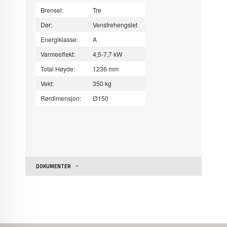
Brensel:
Tre
Dør:
Venstrehengslet
Energiklasse:
A
Varmeeffekt:
4,5-7,7 kW
Total Høyde:
1236 mm
Vekt:
350 kg
Rørdimensjon:
Ø150
DOKUMENTER