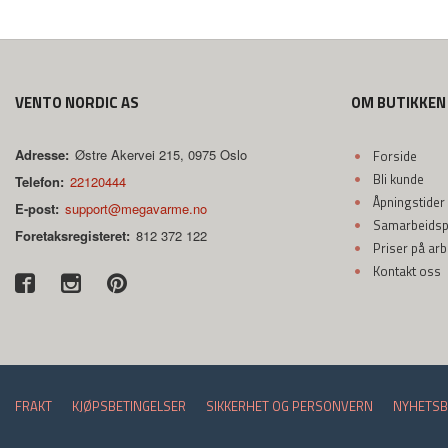
VENTO NORDIC AS
OM BUTIKKEN
Adresse:
Østre Akervei 215, 0975 Oslo
Forside
Bli kunde
Telefon:
22120444
Åpningstider
E-post:
support@megavarme.no
Samarbeidspa
Foretaksregisteret:
812 372 122
Priser på ar
Kontakt oss
FRAKT
KJØPSBETINGELSER
SIKKERHET OG PERSONVERN
NYHETSB