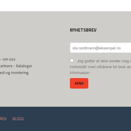
NYHETSBREV
 - om oss
Jeg godtar at dere sender meg 
rtnere - Kataloger
innforstått med vilkårene for bruk av
beid og montering
informasjon
REV
BLOGG