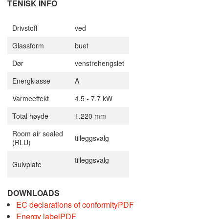
TENISK INFO
Drivstoff
ved
Glassform
buet
Dør
venstrehengslet
Energklasse
A
Varmeeffekt
4.5 - 7.7 kW
Total høyde
1.220 mm
Room air sealed
tilleggsvalg
(RLU)
tilleggsvalg
Gulvplate
DOWNLOADS
EC declarations of conformity
PDF
Energy label
PDF