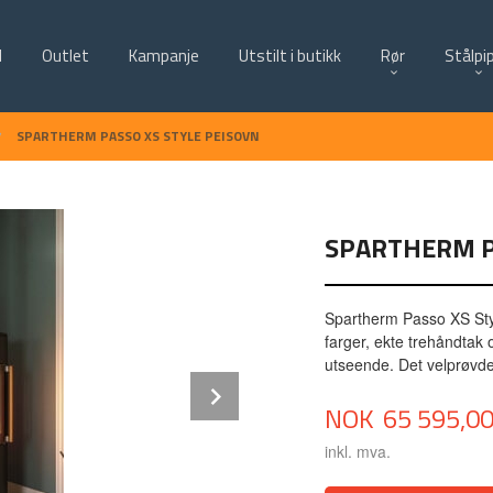
d
Outlet
Kampanje
Utstilt i butikk
Rør
Stålpi
SPARTHERM PASSO XS STYLE PEISOVN
SPARTHERM P
Spartherm Passo XS Sty
farger, ekte trehåndtak 
utseende. Det velprøvd
Next
Pris
NOK
65 595,0
inkl. mva.