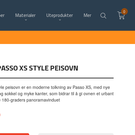
0
per
Materialer
Uteprodukter
Mer
ASSO XS STYLE PEISOVN
le peisovn er en moderne tolkning av Passo XS, med nye
og sokkel og myke kanter, som bidrar til å gi ovnen et urbant
e 180-graders panoramavinduet
0