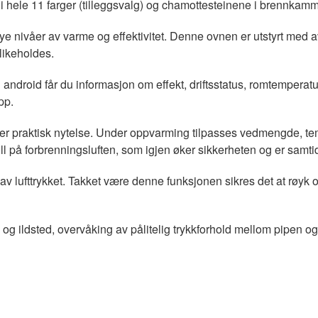
 hele 11 farger (tilleggsvalg) og chamottesteinene i brennkammere
e nivåer av varme og effektivitet. Denne ovnen er utstyrt med a
dlikeholdes.
android får du informasjon om effekt, driftsstatus, romtemperatur
pp.
er praktisk nytelse. Under oppvarming tilpasses vedmengde, tempe
l på forbrenningsluften, som igjen øker sikkerheten og er samtidi
av lufttrykket. Takket være denne funksjonen sikres det at røyk 
 og ildsted, overvåking av pålitelig trykkforhold mellom pipen og