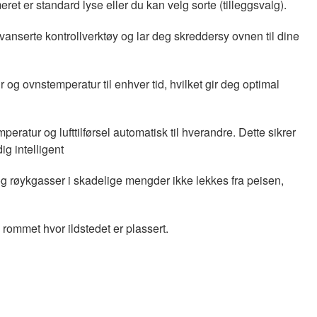
t er standard lyse eller du kan velg sorte (tilleggsvalg).
vanserte kontrollverktøy og lar deg skreddersy ovnen til dine
 og ovnstemperatur til enhver tid, hvilket gir deg optimal
ratur og lufttilførsel automatisk til hverandre. Dette sikrer
g intelligent
og røykgasser i skadelige mengder ikke lekkes fra peisen,
 rommet hvor ildstedet er plassert.