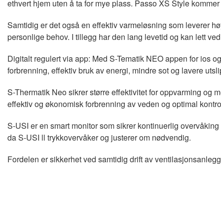
ethvert hjem uten å ta for mye plass. Passo XS Style kommer i
Samtidig er det også en effektiv varmeløsning som leverer høy
personlige behov. I tillegg har den lang levetid og kan lett ve
Digitalt regulert via app: Med S-Tematik NEO appen for ios og 
forbrenning, effektiv bruk av energi, mindre sot og lavere utsli
S-Thermatik Neo sikrer større effektivitet for oppvarming og m
effektiv og økonomisk forbrenning av veden og optimal kontrol
S-USI er en smart monitor som sikrer kontinuerlig overvåking 
da S-USI ll trykkovervåker og justerer om nødvendig.
Fordelen er sikkerhet ved samtidig drift av ventilasjonsanlegg