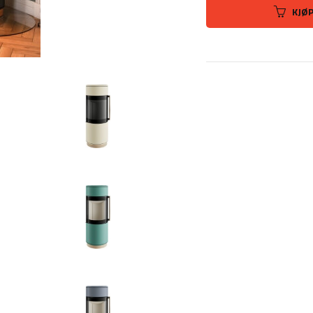
KJØ
Nero