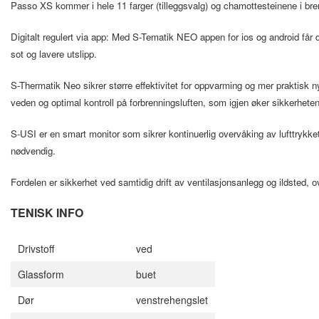
Passo XS kommer i hele 11 farger (tilleggsvalg) og chamottesteinene i bren
Digitalt regulert via app: Med S-Tematik NEO appen for ios og android får du
sot og lavere utslipp.
S-Thermatik Neo sikrer større effektivitet for oppvarming og mer praktisk 
veden og optimal kontroll på forbrenningsluften, som igjen øker sikkerheten 
S-USI er en smart monitor som sikrer kontinuerlig overvåking av lufttrykk
nødvendig.
Fordelen er sikkerhet ved samtidig drift av ventilasjonsanlegg og ildsted, o
TENISK INFO
Drivstoff
ved
Glassform
buet
Dør
venstrehengslet