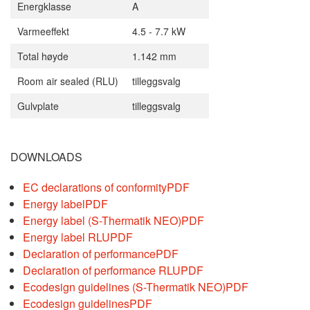
Energklasse
A
Varmeeffekt
4.5 - 7.7 kW
Total høyde
1.142 mm
Room air sealed (RLU)
tilleggsvalg
Gulvplate
tilleggsvalg
DOWNLOADS
EC declarations of conformity
PDF
Energy label
PDF
Energy label (S-Thermatik NEO)
PDF
Energy label RLU
PDF
Declaration of performance
PDF
Declaration of performance RLU
PDF
Ecodesign guidelines (S-Thermatik NEO)
PDF
Ecodesign guidelines
PDF