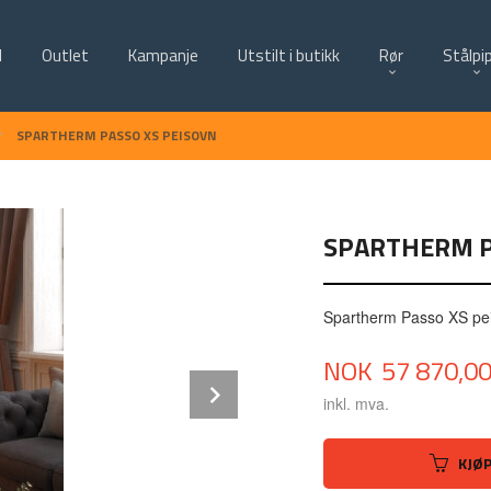
d
Outlet
Kampanje
Utstilt i butikk
Rør
Stålpi
SPARTHERM PASSO XS PEISOVN
SPARTHERM P
Spartherm Passo XS pe
Pris
NOK
57 870,0
Next
inkl. mva.
KJØ