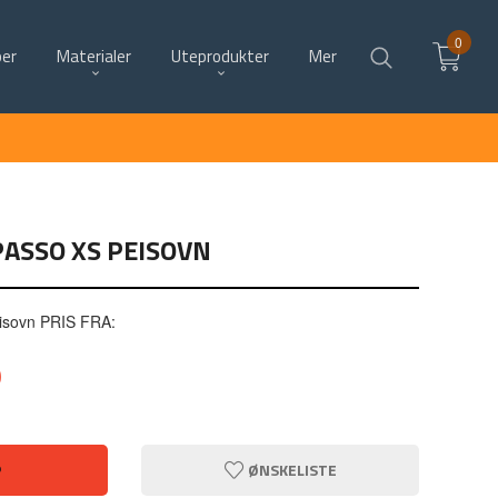
0
per
Materialer
Uteprodukter
Mer
ASSO XS PEISOVN
isovn PRIS FRA:
0
P
ØNSKELISTE