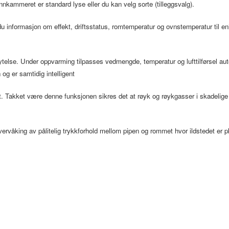
nkammeret er standard lyse eller du kan velg sorte (tilleggsvalg).
 informasjon om effekt, driftsstatus, romtemperatur og ovnstemperatur til enhv
nytelse. Under oppvarming tilpasses vedmengde, temperatur og lufttilførsel aut
og er samtidig intelligent
et. Takket være denne funksjonen sikres det at røyk og røykgasser i skadelige
vervåking av pålitelig trykkforhold mellom pipen og rommet hvor ildstedet er p