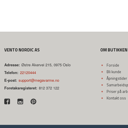
VENTO NORDIC AS
OM BUTIKKEN
Adresse:
Østre Akervei 215, 0975 Oslo
Forside
Bli kunde
Telefon:
22120444
Åpningstider
E-post:
support@megavarme.no
Samarbeidspa
Foretaksregisteret:
812 372 122
Priser på ar
Kontakt oss