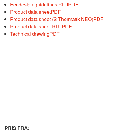
Ecodesign guidelines RLU
PDF
Product data sheet
PDF
Product data sheet (S-Thermatik NEO)
PDF
Product data sheet RLU
PDF
Technical drawing
PDF
PRIS FRA: