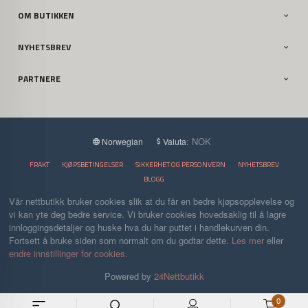
OM BUTIKKEN
NYHETSBREV
PARTNERE
: NOK
Norwegian
Valuta
FRAKT
KJØPSBETINGELSER
SIKKERHET OG PERSONVERN
NYHETSBREV
BLOGG
Vår nettbutikk bruker cookies slik at du får en bedre kjøpsopplevelse og
vi kan yte deg bedre service. Vi bruker cookies hovedsaklig til å lagre
innloggingsdetaljer og huske hva du har puttet i handlekurven din.
Fortsett å bruke siden som normalt om du godtar dette.
Les mer
eller
endre innstillinger for cookies.
Powered by
24Nettbutikk
0