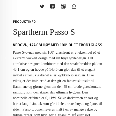
PRODUKTINFO
Spartherm Passo S
VEDOVN, 144 CM HØY MED 180° BUET FRONTGLASS
Passo S-ovnen med sin 180° glassfront er et eksempel på et
ekstremt vakkert design med sin høye søyledesign. Det
attraktive designet kombinert med den smale bredden på kun
48,1 cm og en høyde på 143,6 cm gjør den til et elegant
møbel i stuen, kjøkkenet eller kjøkken-spisestuen. Like
viktig er det imidlertid at den gir en fantastisk utsikt til
flammene og glørne gjennom den 48 cm brede glassfronten,
samtidig som den skaper den ultimate hyggen. Den
nominelle effekten er 6,1 kW. Selve dørkarmen er sort og
har et langt håndtak som går i hele dørens høyde og åpnes til
siden. Passo L ovnen leveres malt i en av mange vakre og
tidløse farger, som hvit, perle, titanium grå eller sort.