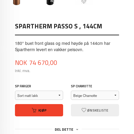
SPARTHERM PASSO S , 144CM
180° buet front glass og med høyde på 144cm har
Spartherm levert en vakker peisovn.
Pris
NOK
74 670,00
inkl. mva.
SP FARGER
SP CHAMOTTE
KJØP
ØNSKELISTE
DEL DETTE