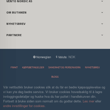
VENTO NORDIC AS
OM BUTIKKEN
NYHETSBREV
PARTNERE
: NOK
Norwegian
Valuta
FRAKT
KJØPSBETINGELSER
SIKKERHET OG PERSONVERN
NYHETSBREV
BLOGG
Vår nettbutikk bruker cookies slik at du får en bedre kjøpsopplevelse og
vi kan yte deg bedre service. Vi bruker cookies hovedsaklig til å lagre
innloggingsdetaljer og huske hva du har puttet i handlekurven din.
Fortsett å bruke siden som normalt om du godtar dette.
Les mer
eller
endre innstillinger for cookies.