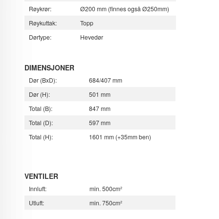
Røykrør:
Ø200 mm (finnes også Ø250mm)
Røykuttak:
Topp
Dørtype:
Hevedør
DIMENSJONER
Dør (BxD):
684/407 mm
Dør (H):
501 mm
Total (B):
847 mm
Total (D):
597 mm
Total (H):
1601 mm (+35mm ben)
VENTILER
Innluft:
min. 500cm²
Utluft:
min. 750cm²