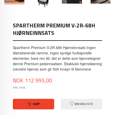
SPARTHERM PREMIUM V-2R-68H
HJØRNEINNSATS
Spartherm Premium V-2R-68h Hjørneinnsats Ingen
distraherende ramme, ingen synlige funksjonelle
elementer, bare ren ild: det er dette som kjennetegner
denne Premium peisinnsatsen. Eksklusiv hjørneløsning
(venstre hjørne) som gir flott innsyn til flammene
Pris
NOK
112 995,00
inkl. mva.
KJØP
ØNSKELISTE