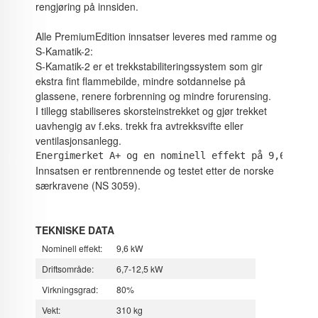
rengjøring på innsiden.
Alle PremiumEdition innsatser leveres med ramme og
S-Kamatik-2:
S-Kamatik-2 er et trekkstabiliteringssystem som gir
ekstra fint flammebilde, mindre sotdannelse på
glassene, renere forbrenning og mindre forurensing.
I tillegg stabiliseres skorsteinstrekket og gjør trekket
uavhengig av f.eks. trekk fra avtrekksvifte eller
ventilasjonsanlegg.
Energimerket A+ og en nominell effekt på 9,6 kW.
Innsatsen er rentbrennende og testet etter de norske
særkravene (NS 3059).
TEKNISKE DATA
Nominell effekt:
9,6 kW
Driftsområde:
6,7-12,5 kW
Virkningsgrad:
80%
Vekt:
310 kg