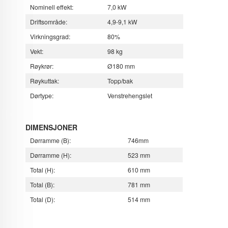
Nominell effekt:
7,0 kW
Driftsområde:
4,9-9,1 kW
Virkningsgrad:
80%
Vekt:
98 kg
Røykrør:
Ø180 mm
Røykuttak:
Topp/bak
Dørtype:
Venstrehengslet
DIMENSJONER
Dørramme (B):
746mm
Dørramme (H):
523 mm
Total (H):
610 mm
Total (B):
781 mm
Total (D):
514 mm