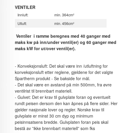
VENTILER
Innluft:
min. 364cm²
Utluft:
min. 456cm²
Ventiler i ramme beregnes med 40 ganger med
maks kw på inn/under ventil(er) og 60 ganger med
maks kW for ut/over ventil(er).
- Konveksjonsluft: Det skal være inn /utluftning for
konveksjonsluft etter reglene, gjeldene for det valgte
Spartherm produkt - Se bakside for mål.
- Det skal være en avstand på min 500mm, fra øvre
ventilrist til brennbart materiell.
- Gulvet: Det er krav til gulvplate foran og eventuelt
rundt peisen dersom den kan åpnes på flere sider. Her
gjelder nasjonale lover og regler. Norske krav til
gulvplate er minst 30 cm dyp og minimum
peisinnsatsens bredde. Gulvplaten foran peis skal
bestå av ”ikke brennbart materiell” som fks