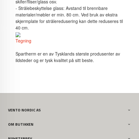
skifer/fliser/glass osv.
- Strålebeskyttelse glass: Avstand til brennbare
materialer/møbler er min. 80 cm. Ved bruk av ekstra
skjermplate for stråleredusering kan dette reduseres til
40 cm.
Tegning
Spartherm er en av Tysklands største produsenter av
ildsteder og er tysk kvalitet på sitt beste.
VENTO NORDIC AS
OM BUTIKKEN
NYHETSBREV