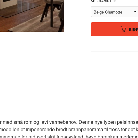
SP CHAMOTTE
KJØ
eter med små rom og lavt varmebehov. Denne nye typen peisinnsa
odellen et imponerende bredt brannpanorama til tross for det k
nkammerrute for redusert strålingsavstand, høye brennkammertemp