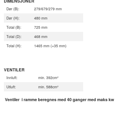
DIMENSJONER
Dør (B):
279/679/279 mm
Dør (H):
480 mm
Total (B):
725 mm
Total (D):
468 mm
Total (H):
1465 mm (+35 mm)
VENTILER
Innluft:
min. 392cm²
Utluft:
min. 588cm²
Ventiler i ramme beregnes med 40 ganger med maks kw på 