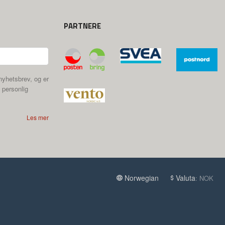
PARTNERE
nyhetsbrev, og er
 personlig
Les mer
Norwegian
Valuta
: NOK