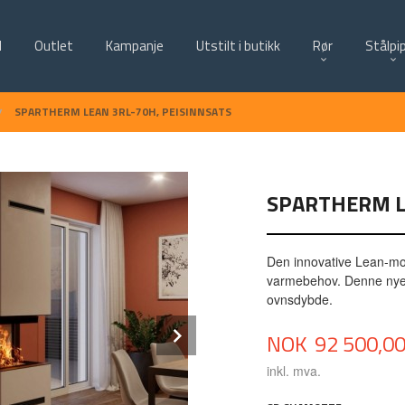
d
Outlet
Kampanje
Utstilt i butikk
Rør
Stålpi
SPARTHERM LEAN 3RL-70H, PEISINNSATS
SPARTHERM L
Den innovative Lean-mode
varmebehov. Denne nye 
ovnsdybde.
Next
Pris
NOK
92 500,0
inkl. mva.