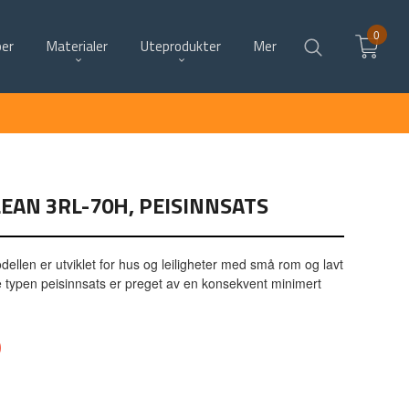
0
per
Materialer
Uteprodukter
Mer
EAN 3RL-70H, PEISINNSATS
llen er utviklet for hus og leiligheter med små rom og lavt
typen peisinnsats er preget av en konsekvent minimert
0