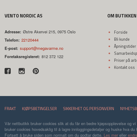
VENTO NORDIC AS
OM BUTIKKEN
Adresse:
Østre Akervei 215, 0975 Oslo
Forside
Bli kunde
Telefon:
22120444
Åpningstider
E-post:
support@megavarme.no
Samarbeidspa
Foretaksregisteret:
812 372 122
Priser på ar
Kontakt oss
FRAKT
KJØPSBETINGELSER
SIKKERHET OG PERSONVERN
NYHETSB
Vår nettbutikk bruker cookies slik at du får en bedre kjøpsopplevelse og vi
bruker cookies hovedsaklig til å lagre innloggingsdetaljer og huske hva du h
Fortsett å bruke siden som normalt om du godtar dette.
Les mer
eller
endre