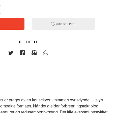
P
ØNSKELISTE
DEL DETTE
ts er preget av en konsekvent minimert ovnsdybde. Utstyrt
ompakte formatet. Når det gjelder forbrenningsteknologi,
eraturer og redusert oppbygging. Det lille eksosmunnstykket