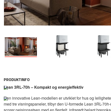
PRODUKTINFO
Lean 3RL-70h – Kompakt og energieffektiv
Den innovative Lean-modellen er utviklet for hus og leiligh
med tre visningspaneler, tilbyr den U-formede Lean 3RL-70h-m
scorer peisinnsatsen med en flerdelt, infrarødt belagt bren