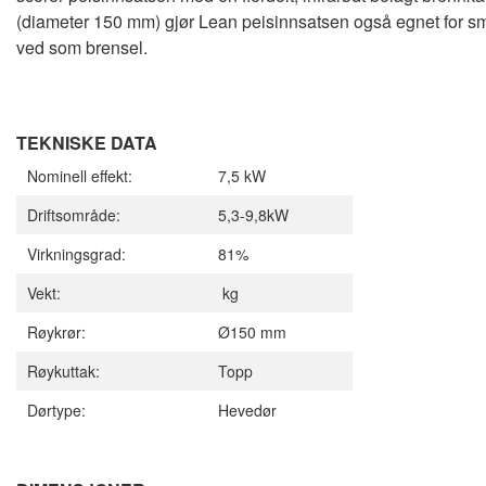
(diameter 150 mm) gjør Lean peisinnsatsen også egnet for små 
ved som brensel.
TEKNISKE DATA
Nominell effekt:
7,5 kW
Driftsområde:
5,3-9,8kW
Virkningsgrad:
81%
Vekt:
kg
Røykrør:
Ø150 mm
Røykuttak:
Topp
Dørtype:
Hevedør