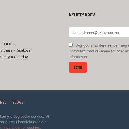
NYHETSBREV
 - om oss
Jeg godtar at dere sender meg 
rtnere - Kataloger
innforstått med vilkårene for bruk av
beid og montering
informasjon
REV
BLOGG
 kan yte deg bedre service. Vi
ar puttet i handlekurven din.
 innstillinger for cookies.