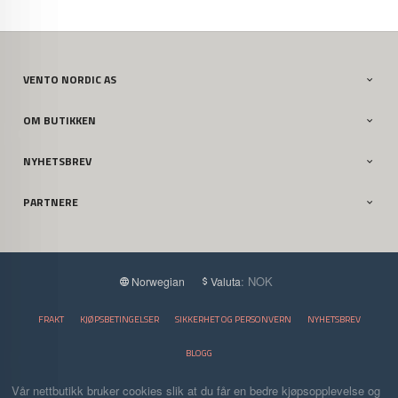
VENTO NORDIC AS
OM BUTIKKEN
NYHETSBREV
PARTNERE
: NOK
Norwegian
Valuta
FRAKT
KJØPSBETINGELSER
SIKKERHET OG PERSONVERN
NYHETSBREV
BLOGG
Vår nettbutikk bruker cookies slik at du får en bedre kjøpsopplevelse og