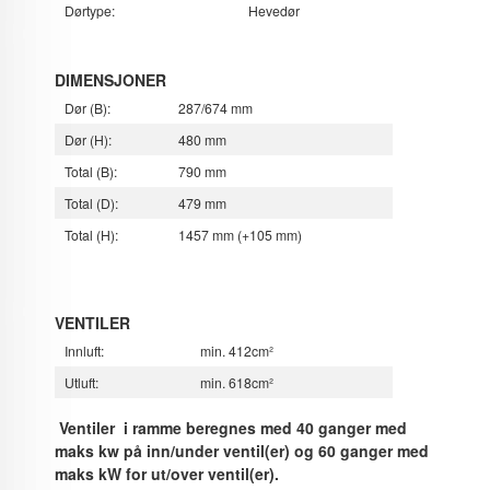
Dørtype:
Hevedør
DIMENSJONER
Dør (B):
287/674 mm
Dør (H):
480 mm
Total (B):
790 mm
Total (D):
479 mm
Total (H):
1457 mm (+105 mm)
VENTILER
Innluft:
min. 412cm²
Utluft:
min. 618cm²
Ventiler i ramme beregnes med 40 ganger med
maks kw på inn/under ventil(er) og 60 ganger med
maks kW for ut/over ventil(er).