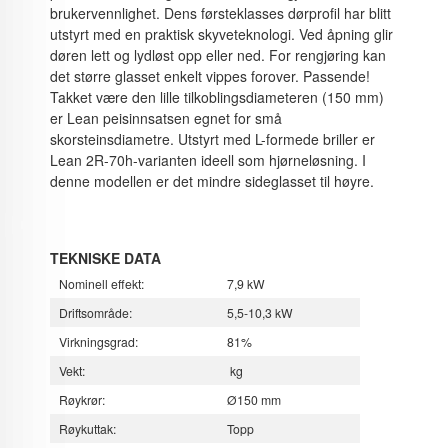
brukervennlighet. Dens førsteklasses dørprofil har blitt
utstyrt med en praktisk skyveteknologi. Ved åpning glir
døren lett og lydløst opp eller ned. For rengjøring kan
det større glasset enkelt vippes forover. Passende!
Takket være den lille tilkoblingsdiameteren (150 mm)
er Lean peisinnsatsen egnet for små
skorsteinsdiametre. Utstyrt med L-formede briller er
Lean 2R-70h-varianten ideell som hjørneløsning. I
denne modellen er det mindre sideglasset til høyre.
TEKNISKE DATA
Nominell effekt:
7,9 kW
Driftsområde:
5,5-10,3 kW
Virkningsgrad:
81%
Vekt:
kg
Røykrør:
Ø150 mm
Røykuttak:
Topp