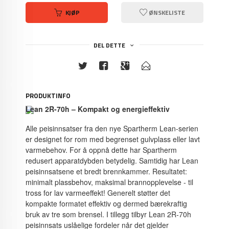
KJØP
ØNSKELISTE
DEL DETTE
PRODUKTINFO
Lean 2R-70h – Kompakt og energieffektiv
Alle peisinnsatser fra den nye Spartherm Lean-serien
er designet for rom med begrenset gulvplass eller lavt
varmebehov. For å oppnå dette har Spartherm
redusert apparatdybden betydelig. Samtidig har Lean
peisinnsatsene et bredt brennkammer. Resultatet:
minimalt plassbehov, maksimal brannopplevelse - til
tross for lav varmeeffekt! Generelt støtter det
kompakte formatet effektiv og dermed bærekraftig
bruk av tre som brensel. I tillegg tilbyr Lean 2R-70h
peisinnsats uslåelige fordeler når det gjelder