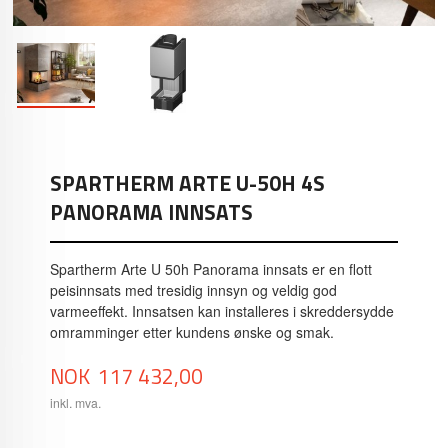
SPARTHERM ARTE U-50H 4S
PANORAMA INNSATS
Spartherm Arte U 50h Panorama innsats er en flott
peisinnsats med tresidig innsyn og veldig god
varmeeffekt. Innsatsen kan installeres i skreddersydde
omramminger etter kundens ønske og smak.
Pris
NOK
117 432,00
inkl. mva.