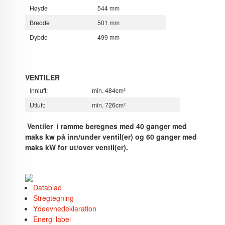
Høyde
544 mm
Bredde
501 mm
Dybde
499 mm
VENTILER
Innluft:
min. 484cm²
Utluft:
min. 726cm²
Ventiler i ramme beregnes med 40 ganger med
maks kw på inn/under ventil(er) og 60 ganger med
maks kW for ut/over ventil(er).
Datablad
Stregtegning
Ydeevnedeklaration
Energi label