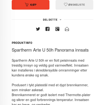
KJØP
ØNSKELISTE
DEL DETTE
PRODUKTINFO
Spartherm Arte U 50h Panorama innsats
Spartherm Arte U 50h er en flott peisinnsats med
tresidig innsyn og veldig god varmeeffekt. Innsatsen
kan installeres i skreddersydde omramminger etter
kundens ønske og smak.
Produsert i tykt platestål med et dypt brennkammer,
som minsker askesøl.
Brennkammeret er godt isolert med Thermotte-plater
og sikrer en god forbrennings temperatur. Innsatsen
har en heve- og senkedør.