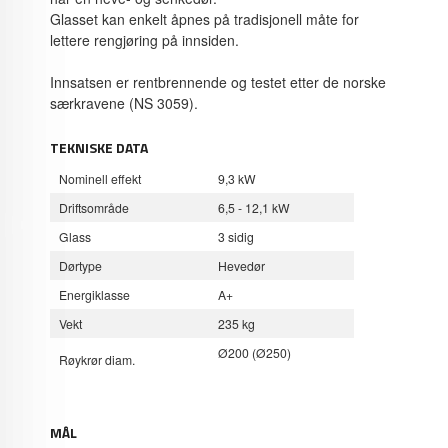
Glasset kan enkelt åpnes på tradisjonell måte for
lettere rengjøring på innsiden.
Innsatsen er rentbrennende og testet etter de norske
særkravene (NS 3059).
TEKNISKE DATA
Nominell effekt
9,3 kW
Driftsområde
6,5 - 12,1 kW
Glass
3 sidig
Dørtype
Hevedør
Energiklasse
A+
Vekt
235 kg
Ø200 (Ø250)
Røykrør diam.
MÅL