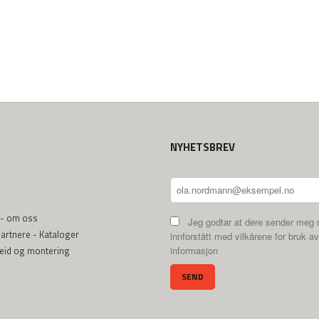
NYHETSBREV
 - om oss
Jeg godtar at dere sender meg 
rtnere - Kataloger
innforstått med vilkårene for bruk av
beid og montering
informasjon