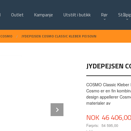
d
Outlet
Kampanje
Utstilt i butikk
Rør
Stålpi
COSMO
JYDEPEJSEN COSMO CLASSIC KLEBER PEISOVN
JYDEPEJSEN C
COSMO Classic Kleber P
Cosmo er en fin kombin
design appellerer Cosmo 
materialer av
Next
Tilbud
NOK
46 406,0
Førpris:
54 595,00