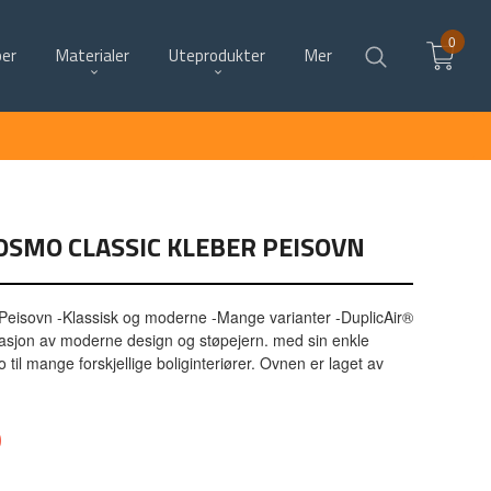
0
per
Materialer
Uteprodukter
Mer
OSMO CLASSIC KLEBER PEISOVN
eisovn -Klassisk og moderne -Mange varianter -DuplicAir®
asjon av moderne design og støpejern. med sin enkle
til mange forskjellige boliginteriører. Ovnen er laget av
0