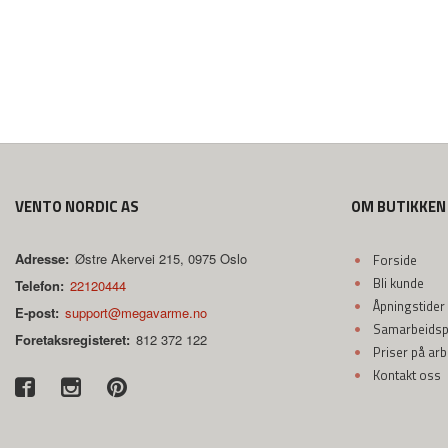
VENTO NORDIC AS
OM BUTIKKEN
Adresse:
Østre Akervei 215, 0975 Oslo
Forside
Bli kunde
Telefon:
22120444
Åpningstider
E-post:
support@megavarme.no
Samarbeidspa
Foretaksregisteret:
812 372 122
Priser på ar
Kontakt oss