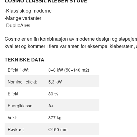
COSMO CLASSIC KLEBER STOVE
-Klassisk og moderne
-Mange varianter
-DuplicAir®
Cosmo er en fin kombinasjon av moderne design og støpejer
kvalitet og kommer i flere varianter, for eksempel kleberstein,
TEKNISKE DATA
Effekt i kW:
3–8 kW (50–140 m2)
Nominell effekt:
5,3 kW
Effekt:
80 %
Energiklasse:
A+
Vekt:
377 kg
Røykrør:
Ø150 mm