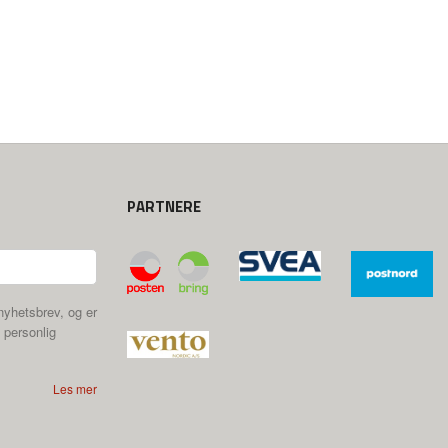
PARTNERE
nyhetsbrev, og er
 personlig
Les mer