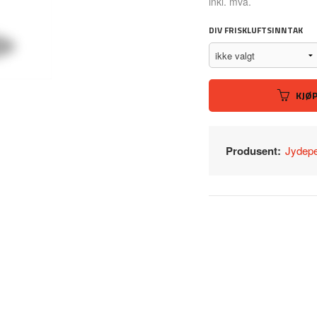
Rabatt
inkl. mva.
DIV FRISKLUFTSINNTAK
KJØ
Produsent:
Jydep