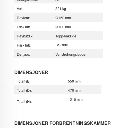
Vekt:
321 kg
Røykrør:
Ø150 mm
Frisk luft
Ø100 mm
Røykuttak:
Topp/bakside
Bakside
Frisk luft:
Dørtype:
Venstrehengslet dør
DIMENSJONER
Totalt (B):
550 mm
Totalt (D):
470 mm
1210 mm
Totalt (H):
DIMENSJONER FORBRENTNINGSKAMMER