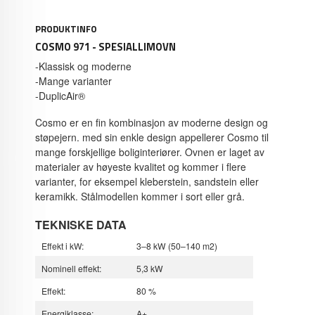
PRODUKTINFO
COSMO 971 - SPESIALLIMOVN
-Klassisk og moderne
-Mange varianter
-DuplicAir®
Cosmo er en fin kombinasjon av moderne design og
støpejern.
med sin enkle design appellerer Cosmo til
mange forskjellige boliginteriører.
Ovnen er laget av
materialer av høyeste kvalitet og kommer i flere
varianter, for eksempel kleberstein, sandstein eller
keramikk.
Stålmodellen kommer i sort eller grå.
TEKNISKE DATA
Effekt i kW:
3–8 kW (50–140 m2)
Nominell effekt:
5,3 kW
Effekt:
80 %
Energiklasse:
A+