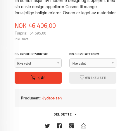
fin kombinasjon av moderne design og støpejern. med
sin enkle design appellerer Cosmo til mange
forskjellige boliginteriører. Ovnen er laget av materialer
Tilbud
NOK
46 406,00
Førpris:
54 595,00
Rabatt
inkl. mva.
DIV FRISKLUFTSINNTAK
DIV GULVPLATE FORM
KJØP
ØNSKELISTE
Produsent:
Jydepejsen
DEL DETTE