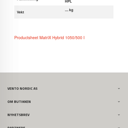
HPL
.... kg
Vekt
Productsheet MatriX Hybrid 1050/500 I
VENTO NORDIC AS
OM BUTIKKEN
NYHETSBREV
PARTNERE