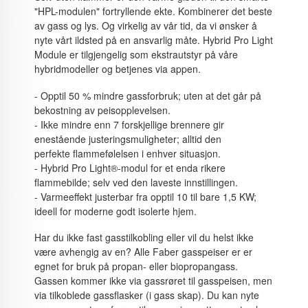
"HPL-modulen" fortryllende ekte. Kombinerer det beste
av gass og lys. Og virkelig av vår tid, da vi ønsker å
nyte vårt ildsted på en ansvarlig måte. Hybrid Pro Light
Module er tilgjengelig som ekstrautstyr på våre
hybridmodeller og betjenes via appen.
- Opptil 50 % mindre gassforbruk; uten at det går på
bekostning av peisopplevelsen.
- Ikke mindre enn 7 forskjellige brennere gir
enestående justeringsmuligheter; alltid den
perfekte flammefølelsen i enhver situasjon.
- Hybrid Pro Light®-modul for et enda rikere
flammebilde; selv ved den laveste innstillingen.
- Varmeeffekt justerbar fra opptil 10 til bare 1,5 KW;
ideell for moderne godt isolerte hjem.
Har du ikke fast gasstilkobling eller vil du helst ikke
være avhengig av en? Alle Faber gasspeiser er er
egnet for bruk på propan- eller biopropangass.
Gassen kommer ikke via gassrøret til gasspeisen, men
via tilkoblede gassflasker (i gass skap). Du kan nyte