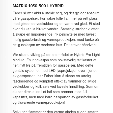
MATRIX 1050-500 L HYBRID
Faber slutter aldri å utvikle seg, og det gjelder absolutt
våre gasspeiser. For vakre fulle flammer på rett plass,
med glødende vedkubber og en varm rød glød. Et sted
hvor du kan la blikket vandre. Samtidig streber vi etter
å skape en imponerende, rik peisnytelse med lavest
mulig gassforbruk og varmeproduksjon, med tanke på
riktig isolasjon av moderne hus. Det krever håndverk!
Vår siste utvikling på dette området er Hybrid Pro Light
Module. En innovasjon som bokstavelig talt kaster et
helt nytt lys på fremtiden for gasspeiser. Med dette
geniale systemet med LED-lysprojeksjon over hjertet
av gasspeisen, har Faber klart å skape en utrolig
fascinerende og komplett effekt av flammer og livlige
vedkubber og kull, selv ved laveste innstilling. Som om
du ser direkte inn i et bål som brenner med full
kapasitet, men med bare halvparten av gassforbruket
og tilsvarende varmeproduksjon!
Selv uten flammer er den varme gløden til den smarte