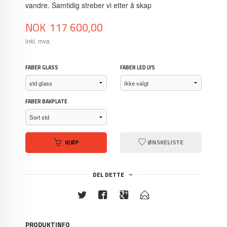
vandre. Samtidig streber vi etter å skap
Pris
NOK
117 600,00
inkl. mva.
FABER GLASS
FABER LED LYS
FABER BAKPLATE
KJØP
ØNSKELISTE
DEL DETTE
PRODUKTINFO