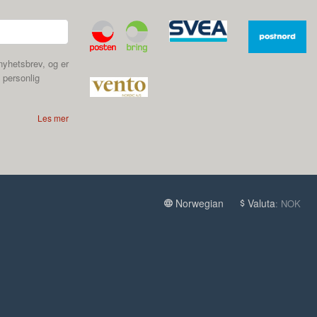
nyhetsbrev, og er
 personlig
Les mer
Norwegian
Valuta
: NOK