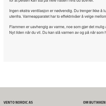
for at peisen kan stå på hele natten hvis du sovner.
Ingen ekstra ventilasjon er nødvendig. Du trenger ikke å lu
utenfra.
Varmeapparatet har to effektnivåer å velge mello
Flammen er uavhengig av varme, noe som gjør det mulig å
Nyt ilden når du vil. Du kan slå varmen av og på når som 
VENTO NORDIC AS
OM BUTIKKEN