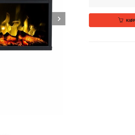
Next
KJØ