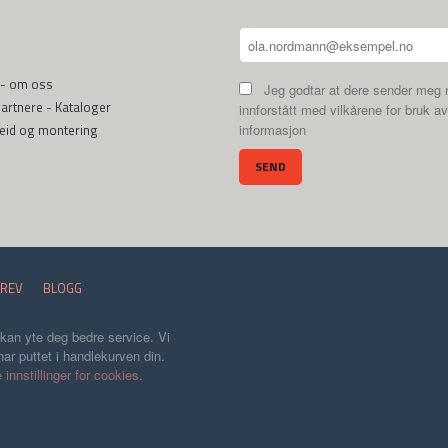
 - om oss
Jeg godtar at dere sender meg 
rtnere - Kataloger
innforstått med vilkårene for bruk av
beid og montering
informasjon
REV
BLOGG
 kan yte deg bedre service. Vi
ar puttet i handlekurven din.
 innstillinger for cookies.