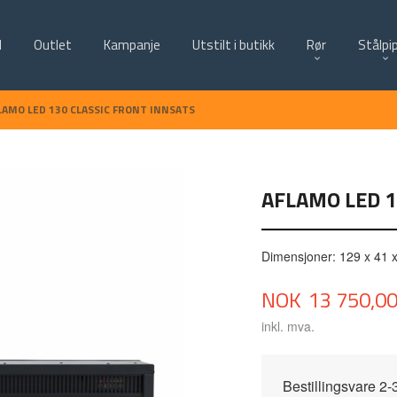
d
Outlet
Kampanje
Utstilt i butikk
Rør
Stålpi
LAMO LED 130 CLASSIC FRONT INNSATS
AFLAMO LED 1
Dimensjoner: 129 x 41 
Pris
NOK
13 750,0
inkl. mva.
Bestillingsvare 2-