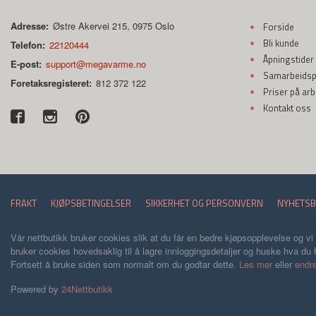
Adresse:
Østre Akervei 215, 0975 Oslo
Forside
Bli kunde
Telefon:
22120444
Åpningstider
E-post:
support@megavarme.no
Samarbeidspa
Foretaksregisteret:
812 372 122
Priser på ar
Kontakt oss
FRAKT
KJØPSBETINGELSER
SIKKERHET OG PERSONVERN
NYHETSB
Vår nettbutikk bruker cookies slik at du får en bedre kjøpsopplevelse og vi
bruker cookies hovedsaklig til å lagre innloggingsdetaljer og huske hva du h
Fortsett å bruke siden som normalt om du godtar dette.
Les mer
eller
endre
Powered by
24Nettbutikk