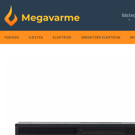
Gå
Lukk
PRODUKTER
til
Ildste
innholdet
FORSIDE
ILDSTED
ELEKTRISK
INNSATSER ELEKTRISK
AF