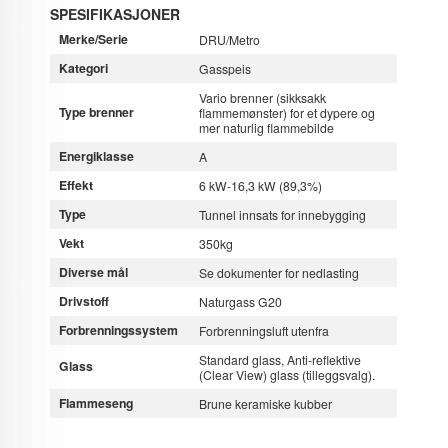
SPESIFIKASJONER
Merke/Serie
DRU/Metro
Kategori
Gasspeis
Vario brenner (sikksakk
Type brenner
flammemønster) for et dypere og
mer naturlig flammebilde
Energiklasse
A
Effekt
6 kW-16,3 kW (89,3%)
Type
Tunnel innsats for innebygging
Vekt
350kg
Diverse mål
Se dokumenter for nedlasting
Drivstoff
Naturgass G20
Forbrenningssystem
Forbrenningsluft utenfra
Standard glass, Anti-reflektive
Glass
(Clear View) glass (tilleggsvalg).
Flammeseng
Brune keramiske kubber