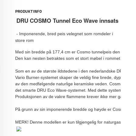
PRODUKTINFO
DRU COSMO Tunnel Eco Wave innsats
- Imponerende, bred peis velegnet som romdeler i
store rom
Med sin bredde på 177,4 cm er Cosmo tunnelpeis den ideelle ga
Den kan nesten betraktes som et stort møbel i rommet og vil g
Som en av de største ildstedene i den nederlandske DRU-seri
Vario Burner-systemet skaper de veldig fine brede, dype, sikk
av den medfølgende naturlige keramiske veden. Cosmo tunnelp
det smarte DRU Eco Wave-systemet. Med dette systemet kan du ju
Produksjonen av de vakre flammene krever ikke mer gassforbru
På grunn av sin imponerende bredde og høyde er Cosmo gasspei
MERK! Denne modellen er kun tilgjengelig for naturgass (G20)