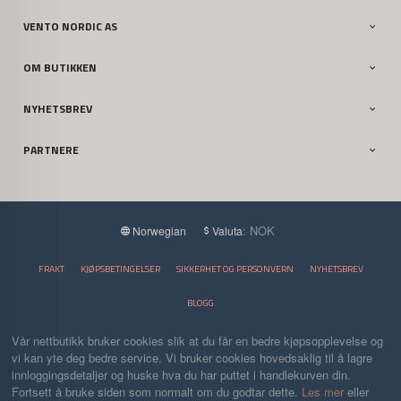
VENTO NORDIC AS
OM BUTIKKEN
NYHETSBREV
PARTNERE
: NOK
Norwegian
Valuta
FRAKT
KJØPSBETINGELSER
SIKKERHET OG PERSONVERN
NYHETSBREV
BLOGG
Vår nettbutikk bruker cookies slik at du får en bedre kjøpsopplevelse og
vi kan yte deg bedre service. Vi bruker cookies hovedsaklig til å lagre
innloggingsdetaljer og huske hva du har puttet i handlekurven din.
Fortsett å bruke siden som normalt om du godtar dette.
Les mer
eller