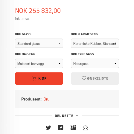
Pris
NOK
255 832,00
inkl. mva.
DRU GLASS
DRU FLAMMESENG
DRU BAKVEGG
DRU TYPE GASS
KJØP
ØNSKELISTE
Produsent:
Dru
DEL DETTE