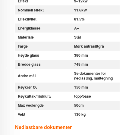
Effekt
9–12kw
Nominell effekt
11,6kW
Effektivitet
81,5%
Energiklasse
A+
Materiale
Stål
Farge
Mørk antrasittgrå
Høyde glass
380 mm
Bredde glass
748 mm
Se dokumenter for
Andre mål
nedlasting, måltegning
Røykrør Ø:
150 mm
Røykuttak/friskluft:
topp/base
Max vedlengde
50cm
Vekt
130 kg
Nedlastbare dokumenter