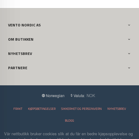
VENTO NORDIC AS
OM BUTIKKEN
NYHETSBREV
PARTNERE
: NOK
Norwegian
Valuta
FRAKT
KJØPSBETINGELSER
SIKKERHET OG PERSONVERN
NYHETSBREV
BLOGG
Vår nettbutikk bruker cookies slik at du får en bedre kjøpsopplevelse og