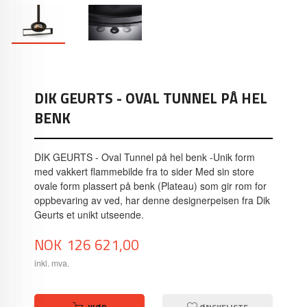
DIK GEURTS - OVAL TUNNEL PÅ HEL
BENK
DIK GEURTS - Oval Tunnel på hel benk -Unik form
med vakkert flammebilde fra to sider Med sin store
ovale form plassert på benk (Plateau) som gir rom for
oppbevaring av ved, har denne designerpeisen fra Dik
Geurts et unikt utseende.
Pris
NOK
126 621,00
inkl. mva.