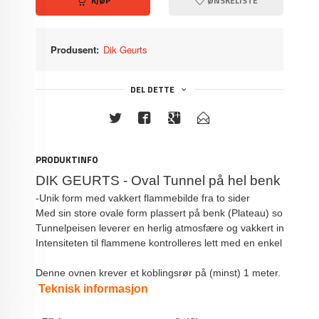
KJØP
ØNSKELISTE
Produsent:
Dik Geurts
DEL DETTE
PRODUKTINFO
DIK GEURTS - Oval Tunnel på hel benk
-Unik form med vakkert flammebilde fra to sider
Med sin store ovale form plassert på benk (Plateau) som gir r
Tunnelpeisen leverer en herlig atmosfære og vakkert innsyn fra 
Intensiteten til flammene kontrolleres lett med en enkel luftregul
Denne ovnen krever et koblingsrør på (minst) 1 meter.
Teknisk informasjon