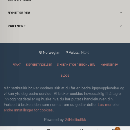
NYHETSBREV
PARTNERE
: NOK
Norwegian
Valuta
FRAKT
KJØPSBETINGELSER
SIKKERHET OG PERSONVERN
NYHETSBREV
BLOGG
Vår nettbutikk bruker cookies slik at du får en bedre kjøpsopplevelse og
vi kan yte deg bedre service. Vi bruker cookies hovedsaklig til å lagre
innloggingsdetaljer og huske hva du har puttet i handlekurven din.
Fortsett å bruke siden som normalt om du godtar dette.
Les mer
eller
endre innstillinger for cookies.
Powered by
24Nettbutikk
0