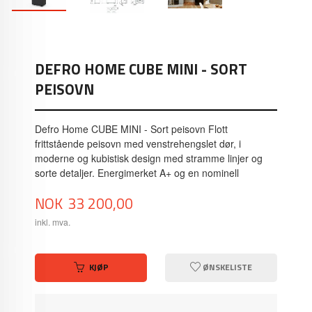
DEFRO HOME CUBE MINI - SORT
PEISOVN
Defro Home CUBE MINI - Sort peisovn Flott
frittstående peisovn med venstrehengslet dør, i
moderne og kubistisk design med stramme linjer og
sorte detaljer. Energimerket A+ og en nominell
Pris
NOK
33 200,00
inkl. mva.
KJØP
ØNSKELISTE