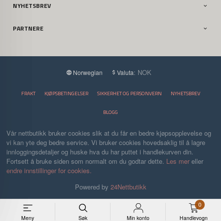
NYHETSBREV
PARTNERE
: NOK
Norwegian
Valuta
FRAKT
KJØPSBETINGELSER
SIKKERHET OG PERSONVERN
NYHETSBREV
BLOGG
Vår nettbutikk bruker cookies slik at du får en bedre kjøpsopplevelse og
vi kan yte deg bedre service. Vi bruker cookies hovedsaklig til å lagre
innloggingsdetaljer og huske hva du har puttet i handlekurven din.
Fortsett å bruke siden som normalt om du godtar dette.
Les mer
eller
endre innstillinger for cookies.
Powered by
24Nettbutikk
0
Meny
Søk
Min konto
Handlevogn