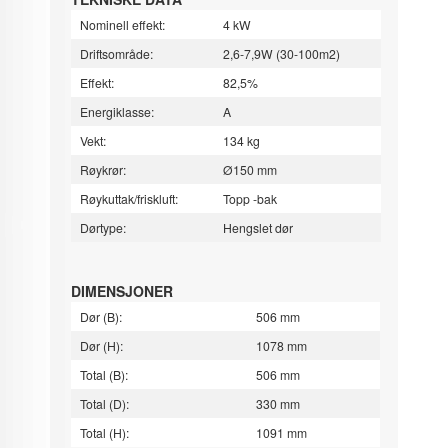
Nominell effekt:
4 kW
Driftsområde:
2,6-7,9W (30-100m2)
Effekt:
82,5%
Energiklasse:
A
Vekt:
134 kg
Røykrør:
Ø150 mm
Røykuttak/friskluft:
Topp -bak
Dørtype:
Hengslet dør
DIMENSJONER
Dør (B):
506 mm
Dør (H):
1078 mm
Total (B):
506 mm
Total (D):
330 mm
Total (H):
1091 mm