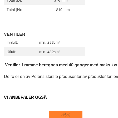
Total (D):
376 mm
Total (H):
1210 mm
VENTILER
Innluft:
min. 288cm²
Utluft:
min. 432cm²
Ventiler i ramme beregnes med 40 ganger med maks kw på 
Defro er en av Polens største produsenter av produkter for fo
VI ANBEFALER OGSÅ
-15%