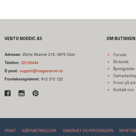
VENTO NORDIC AS
OM BUTIKKEN
Adresse:
Østre Akervei 215, 0975 Oslo
Forside
Bli kunde
Telefon:
22120444
Åpningstider
E-post:
support@megavarme.no
Samarbeidspa
Foretaksregisteret:
812 372 122
Priser på ar
Kontakt oss
FRAKT
KJØPSBETINGELSER
SIKKERHET OG PERSONVERN
NYHETSB