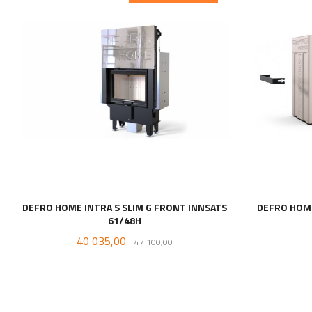
DEFRO HOME INTRA S SLIM G FRONT INNSATS
DEFRO HOME
61/48H
Tilbud
Rabatt
40 035,00
47 100,00
LES MER