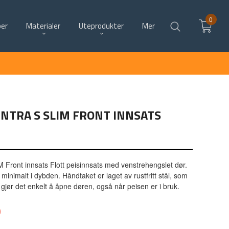
0
per
Materialer
Uteprodukter
Mer
NTRA S SLIM FRONT INNSATS
 Front innsats Flott peisinnsats med venstrehengslet dør.
inimalt i dybden. Håndtaket er laget av rustfritt stål, som
 gjør det enkelt å åpne døren, også når peisen er i bruk.
0