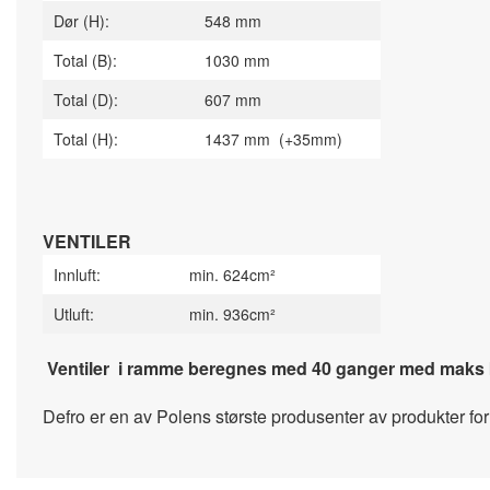
Dør (H):
548 mm
Total (B):
1030 mm
Total (D):
607 mm
Total (H):
1437 mm (+35mm)
VENTILER
Innluft:
min. 624cm²
Utluft:
min. 936cm²
Ventiler i ramme beregnes med 40 ganger med maks kw 
Defro er en av Polens største produsenter av produkter for