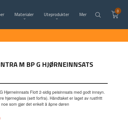
0
per
Materialer
Uteprodukter
Mer
INTRA M BP G HJØRNEINNSATS
 Hjørneinnsats Flott 2-sidig peisinnsats med godt innsyn.
 hjørneglass (sett forfra). Håndtaket er laget av rustfritt
t, noe som gjør det enkelt å åpne døren
0