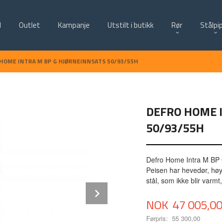
d
Outlet
Kampanje
Utstilt i butikk
Rør
Stålpi
HOME INTRA M BP G HJØRNEINNSATS 50/93/55H
DEFRO HOME 
50/93/55H
Defro Home Intra M BP G
Peisen har hevedør, høyre
stål, som ikke blir varm
Next
Tilbud
NOK
47 005,0
Førpris:
55 300,00