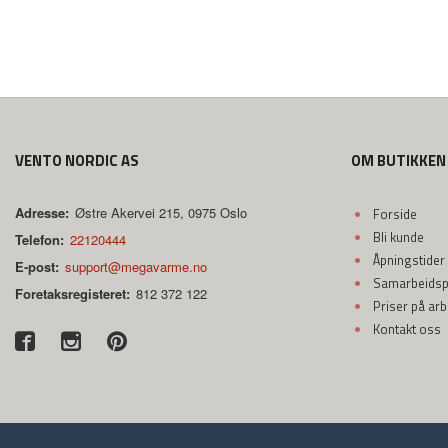
VENTO NORDIC AS
OM BUTIKKEN
Adresse:
Østre Akervei 215, 0975 Oslo
Forside
Bli kunde
Telefon:
22120444
Åpningstider
E-post:
support@megavarme.no
Samarbeidspa
Foretaksregisteret:
812 372 122
Priser på ar
Kontakt oss