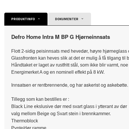
PRODUKTINFO
DOKUMENTER
Defro Home Intra M BP G Hjørneinnsats
Flott 2-sidig peisinnsats med hevedør, høyre hjørneglass 
Glassfronten kan heves slik at det er mulig å få tilgang ti
Håndtaket er laget av rustfritt stål, som ikke blir varmt, n
Energimerket A og en nominell effekt på 8 kW.
Innsatsen er rentbrennende, og har askerist og askebøtte.
Tillegg som kan bestilles er :
Black Line ekslusive dør med svart glass i ytterant av dør
valg mellom Beige og Svart stein i brennkammer.
Thermoblock
Pynte/dør ramme