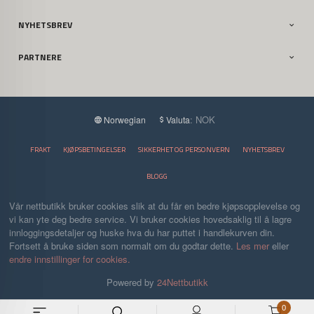
NYHETSBREV
PARTNERE
: NOK
Norwegian
Valuta
FRAKT
KJØPSBETINGELSER
SIKKERHET OG PERSONVERN
NYHETSBREV
BLOGG
Vår nettbutikk bruker cookies slik at du får en bedre kjøpsopplevelse og
vi kan yte deg bedre service. Vi bruker cookies hovedsaklig til å lagre
innloggingsdetaljer og huske hva du har puttet i handlekurven din.
Fortsett å bruke siden som normalt om du godtar dette.
Les mer
eller
endre innstillinger for cookies.
Powered by
24Nettbutikk
0