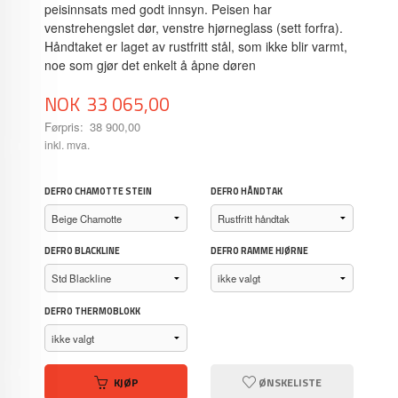
peisinnsats med godt innsyn. Peisen har
venstrehengslet dør, venstre hjørneglass (sett forfra).
Håndtaket er laget av rustfritt stål, som ikke blir varmt,
noe som gjør det enkelt å åpne døren
Tilbud
NOK
33 065,00
Førpris:
38 900,00
Rabatt
inkl. mva.
DEFRO CHAMOTTE STEIN
DEFRO HÅNDTAK
DEFRO BLACKLINE
DEFRO RAMME HJØRNE
DEFRO THERMOBLOKK
KJØP
ØNSKELISTE