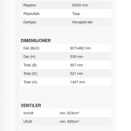
Røykrør:
Ø200 mm
Røykuttak:
Topp
Dørtype:
Hengslet dør
DIMENSJONER
Dør (BxD):
907x482 mm
Dør (H):
535 mm
Total (B):
907 mm
Total (D):
521 mm
Total (H):
1407 mm
VENTILER
Innluft:
min. 624cm²
Utluft:
min. 936cm²