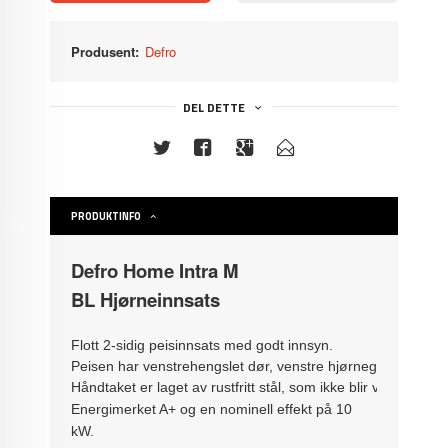
Produsent:
Defro
DEL DETTE
PRODUKTINFO
Defro Home Intra M
BL Hjørneinnsats
Flott 2-sidig peisinnsats med godt innsyn.
Peisen har venstrehengslet dør, venstre hjørneglass (sett fo
Håndtaket er laget av rustfritt stål, som ikke blir varmt, no
Energimerket A+ og en nominell effekt på 10
kW.