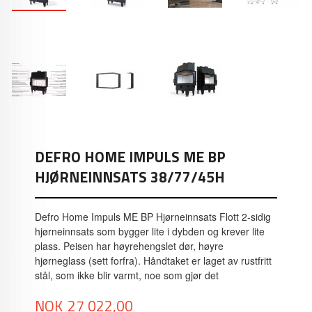
DEFRO HOME IMPULS ME BP
HJØRNEINNSATS 38/77/45H
Defro Home Impuls ME BP Hjørneinnsats Flott 2-sidig
hjørneinnsats som bygger lite i dybden og krever lite
plass. Peisen har høyrehengslet dør, høyre
hjørneglass (sett forfra). Håndtaket er laget av rustfritt
stål, som ikke blir varmt, noe som gjør det
Tilbud
NOK
27 022,00