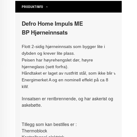
PRODUKTINFO
Defro Home Impuls ME
BP Hjørneinnsats
Flott 2-sidig hjørneinnsats som bygger lite i
dybden og krever lite plass.
Peisen har høyrehengslet dør, høyre
hjørneglass (sett forfra).
Håndtaket er laget av rustfritt stål, som ikke blir varmt, no
Energimerket A og en nominell effekt på ca 8
kW.
Innsatsen er rentbrennende, og har askerist og
askebøtte.
Tillegg som kan bestilles er :
Thermoblock
Kontrollpanel elektrisk