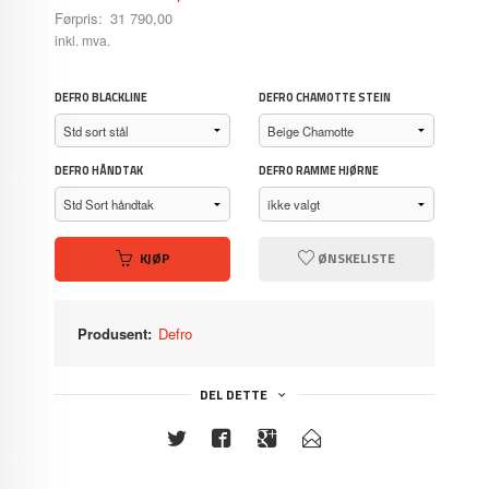
Førpris:
31 790,00
Rabatt
inkl. mva.
DEFRO BLACKLINE
DEFRO CHAMOTTE STEIN
DEFRO HÅNDTAK
DEFRO RAMME HJØRNE
KJØP
ØNSKELISTE
Produsent:
Defro
DEL DETTE