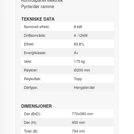
Pynte/dør ramme
TEKNISKE DATA
Nominell effekt:
8 kW
Driftsområde:
4 -12kW
Effekt:
83,8%
Energiklasse:
A+
Vekt:
175 kg
Røykrør:
Ø200 mm
Røykuttak:
Topp
Dørtype:
Hengslet dør
DIMENSJONER
Dør (BxD):
770x380 mm
Dør (H):
450 mm
Total (B):
794 mm