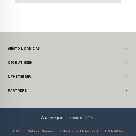
VENTO NORDIC AS
OM BUTIKKEN
NYHETSBREV
PARTNERE
: NOK
Norwegian
Valuta
FRAKT
KJØPSBETINGELSER
SIKKERHET OG PERSONVERN
NYHETSBREV