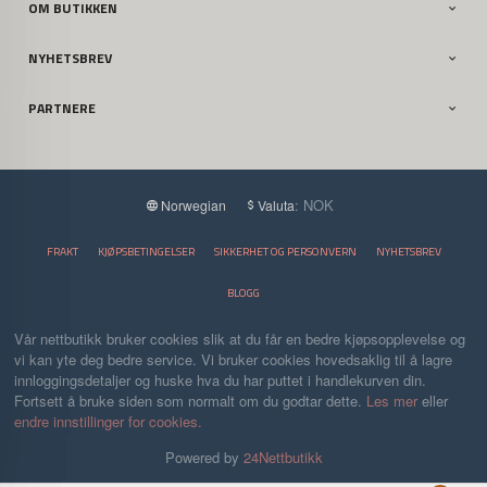
OM BUTIKKEN
NYHETSBREV
PARTNERE
: NOK
Norwegian
Valuta
FRAKT
KJØPSBETINGELSER
SIKKERHET OG PERSONVERN
NYHETSBREV
BLOGG
Vår nettbutikk bruker cookies slik at du får en bedre kjøpsopplevelse og
vi kan yte deg bedre service. Vi bruker cookies hovedsaklig til å lagre
innloggingsdetaljer og huske hva du har puttet i handlekurven din.
Fortsett å bruke siden som normalt om du godtar dette.
Les mer
eller
endre innstillinger for cookies.
Powered by
24Nettbutikk