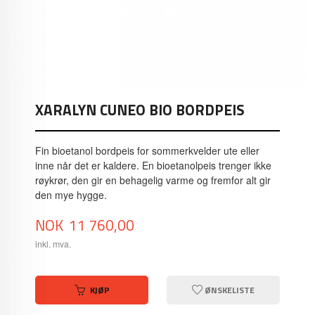
XARALYN CUNEO BIO BORDPEIS
Fin bioetanol bordpeis for sommerkvelder ute eller
inne når det er kaldere. En bioetanolpeis trenger ikke
røykrør, den gir en behagelig varme og fremfor alt gir
den mye hygge.
Pris
NOK
11 760,00
inkl. mva.
KJØP
ØNSKELISTE