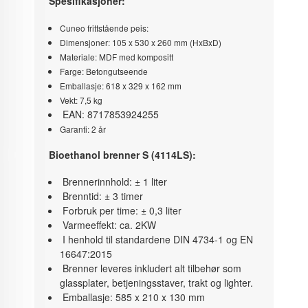
Spesifikasjoner:
Cuneo frittstående peis:
Dimensjoner: 105 x 530 x 260 mm (HxBxD)
Materiale: MDF med kompositt
Farge: Betongutseende
Emballasje: 618 x 329 x 162 mm
Vekt: 7,5 kg
EAN: 8717853924255
Garanti: 2 år
Bioethanol brenner S (4114LS):
Brennerinnhold: ± 1 liter
Brenntid: ± 3 timer
Forbruk per time: ± 0,3 liter
Varmeeffekt: ca. 2KW
I henhold til standardene DIN 4734-1 og EN
16647:2015
Brenner leveres inkludert alt tilbehør som
glassplater, betjeningsstaver, trakt og lighter.
Emballasje: 585 x 210 x 130 mm