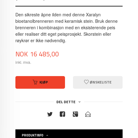
Den sikreste åpne ilden med denne Xaralyn
bioetanolbrenneren med keramisk stein. Bruk denne
brenneren i kombinasjon med en eksisterende peis
eller realiser ditt eget peisprosjekt. Skorstein eller
røykrør er ikke nødvendig.
Pris
NOK
16 485,00
inkl. mva.
KJØP
ØNSKELISTE
DEL DETTE
PRODUKTINFO