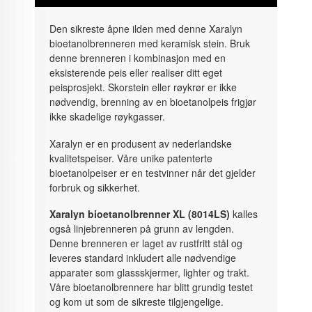
Den sikreste åpne ilden med denne Xaralyn
bioetanolbrenneren med keramisk stein. Bruk
denne brenneren i kombinasjon med en
eksisterende peis eller realiser ditt eget
peisprosjekt. Skorstein eller røykrør er ikke
nødvendig, brenning av en bioetanolpeis frigjør
ikke skadelige røykgasser.
Xaralyn er en produsent av nederlandske
kvalitetspeiser. Våre unike patenterte
bioetanolpeiser er en testvinner når det gjelder
forbruk og sikkerhet.
Xaralyn bioetanolbrenner XL (8014LS)
kalles
også linjebrenneren på grunn av lengden.
Denne brenneren er laget av rustfritt stål og
leveres standard inkludert alle nødvendige
apparater som glassskjermer, lighter og trakt.
Våre bioetanolbrennere har blitt grundig testet
og kom ut som de sikreste tilgjengelige.