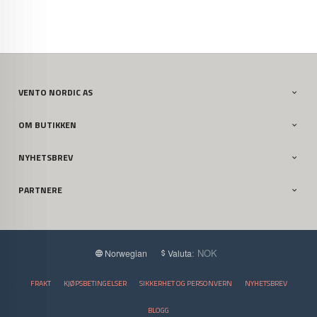
VENTO NORDIC AS
OM BUTIKKEN
NYHETSBREV
PARTNERE
: NOK
Norwegian
Valuta
FRAKT
KJØPSBETINGELSER
SIKKERHET OG PERSONVERN
NYHETSBREV
BLOGG