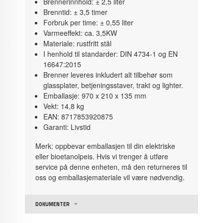
Brennerinnhold: ± 2,5 liter
Brenntid: ± 3,5 timer
Forbruk per time: ± 0,55 liter
Varmeeffekt: ca. 3,5KW
Materiale: rustfritt stål
I henhold til standarder: DIN 4734-1 og EN
16647:2015
Brenner leveres inkludert alt tilbehør som
glassplater, betjeningsstaver, trakt og lighter.
Emballasje: 970 x 210 x 135 mm
Vekt: 14,8 kg
EAN: 8717853920875
Garanti: Livstid
Merk: oppbevar emballasjen til din elektriske
eller bioetanolpeis. Hvis vi trenger å utføre
service på denne enheten, må den returneres til
oss og emballasjemateriale vil være nødvendig.
DOKUMENTER