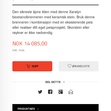
Den sikreste åpne ilden med denne Xaralyn
bioetanolbrenneren med keramisk stein. Bruk denne
brenneren i kombinasjon med en eksisterende peis
eller realiser ditt eget peisprosjekt. Skorstein eller
røykrør er ikke nødvendig.
Pris
NOK
14 085,00
inkl. mva.
KJØP
ØNSKELISTE
DEL DETTE
PRODUKTINFO