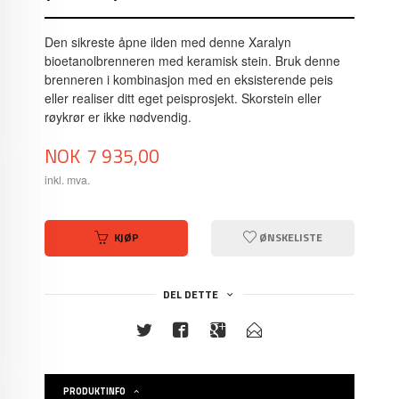
Den sikreste åpne ilden med denne Xaralyn
bioetanolbrenneren med keramisk stein. Bruk denne
brenneren i kombinasjon med en eksisterende peis
eller realiser ditt eget peisprosjekt. Skorstein eller
røykrør er ikke nødvendig.
Pris
NOK
7 935,00
inkl. mva.
KJØP
ØNSKELISTE
DEL DETTE
PRODUKTINFO