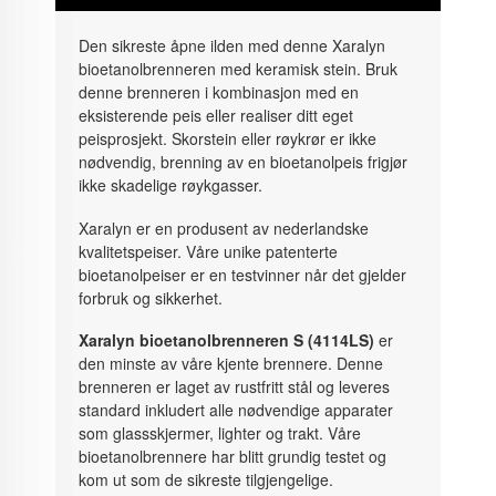
Den sikreste åpne ilden med denne Xaralyn
bioetanolbrenneren med keramisk stein. Bruk
denne brenneren i kombinasjon med en
eksisterende peis eller realiser ditt eget
peisprosjekt. Skorstein eller røykrør er ikke
nødvendig, brenning av en bioetanolpeis frigjør
ikke skadelige røykgasser.
Xaralyn er en produsent av nederlandske
kvalitetspeiser. Våre unike patenterte
bioetanolpeiser er en testvinner når det gjelder
forbruk og sikkerhet.
Xaralyn bioetanolbrenneren S (4114LS)
er
den minste av våre kjente brennere. Denne
brenneren er laget av rustfritt stål og leveres
standard inkludert alle nødvendige apparater
som glassskjermer, lighter og trakt. Våre
bioetanolbrennere har blitt grundig testet og
kom ut som de sikreste tilgjengelige.