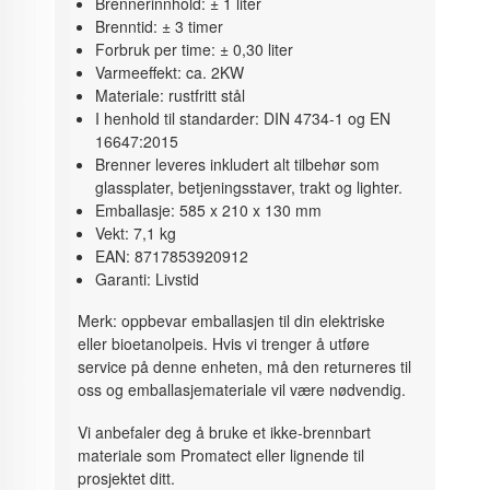
Brennerinnhold: ± 1 liter
Brenntid: ± 3 timer
Forbruk per time: ± 0,30 liter
Varmeeffekt: ca. 2KW
Materiale: rustfritt stål
I henhold til standarder: DIN 4734-1 og EN
16647:2015
Brenner leveres inkludert alt tilbehør som
glassplater, betjeningsstaver, trakt og lighter.
Emballasje: 585 x 210 x 130 mm
Vekt: 7,1 kg
EAN: 8717853920912
Garanti: Livstid
Merk: oppbevar emballasjen til din elektriske
eller bioetanolpeis. Hvis vi trenger å utføre
service på denne enheten, må den returneres til
oss og emballasjemateriale vil være nødvendig.
Vi anbefaler deg å bruke et ikke-brennbart
materiale som Promatect eller lignende til
prosjektet ditt.