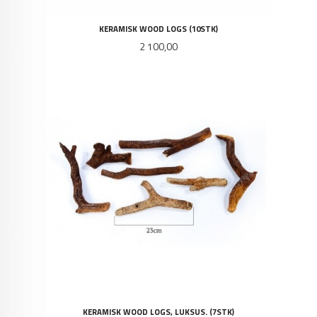
KERAMISK WOOD LOGS (10STK)
Pris
2 100,00
KERAMISK WOOD LOGS, LUKSUS. (7STK)