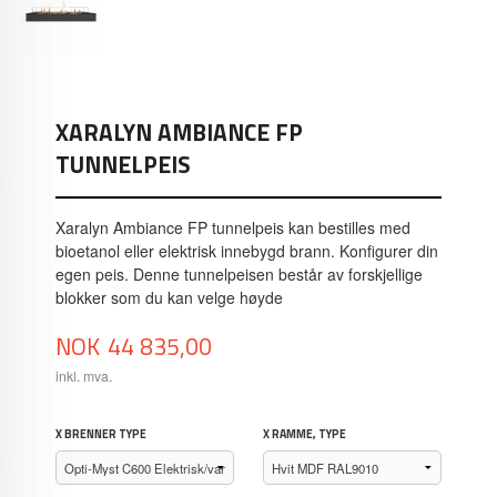
XARALYN AMBIANCE FP
TUNNELPEIS
Xaralyn Ambiance FP tunnelpeis kan bestilles med
bioetanol eller elektrisk innebygd brann. Konfigurer din
egen peis. Denne tunnelpeisen består av forskjellige
blokker som du kan velge høyde
Pris
NOK
44 835,00
inkl. mva.
X BRENNER TYPE
X RAMME, TYPE