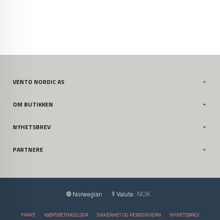
VENTO NORDIC AS
OM BUTIKKEN
NYHETSBREV
PARTNERE
: NOK
Norwegian
Valuta
FRAKT
KJØPSBETINGELSER
SIKKERHET OG PERSONVERN
NYHETSBREV