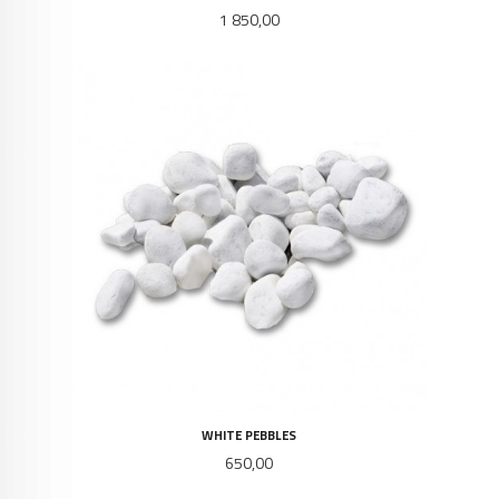
Pris
1 850,00
WHITE PEBBLES
Pris
650,00